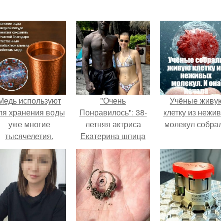
Медь используют
"Очень
Учёные живу
ля хранения воды
Понравилось": 38-
клетку из нежи
уже многие
летняя актриса
молекул собра
тысячелетия.
Екатерина шпица
недавно вернулась
из незабываемого
путешествия на
Мальдивы.