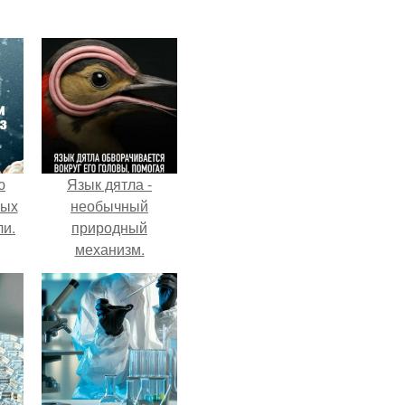
ю
Язык дятла -
вых
необычный
ли.
природный
механизм.