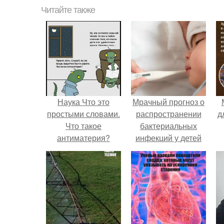
Читайте также
Наука Что это
Мрачный прогноз о
простыми словами.
распространении
д
Что такое
бактериальных
антиматерия?
инфекций у детей
вышел.