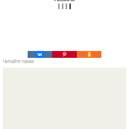
Читайте также
Археологи "Гробницу Вампира" под полом церкви в
Польше обнаружили.