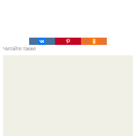
Читайте также
У этого мужчины самый высокий IQ всех времён.