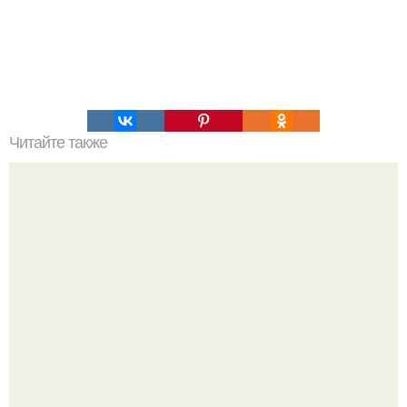
Читайте также
Ученые это "Открытием Века назвали"!