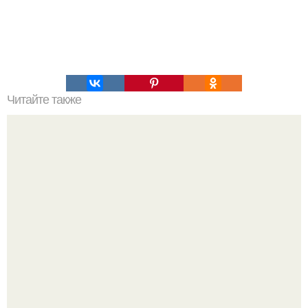
Читайте также
Мифические птицы. В мифологии разных стран большое
место занимают образы птиц.