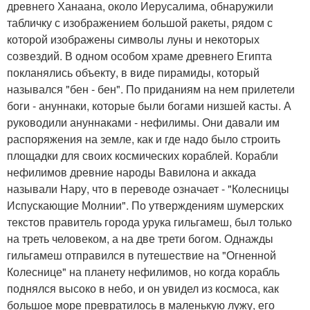
древнего Ханаана, около Иерусалима, обнаружили
табличку с изображением большой ракеты, рядом с
которой изображены символы луны и некоторых
созвездий. В одном особом храме древнего Египта
покланялись объекту, в виде пирамиды, который
назывался "бен - бен". По приданиям на нем прилетели
боги - ануннаки, которые были богами низшей касты. А
руководили ануннаками - нефилимы. Они давали им
распоряжения на земле, как и где надо было строить
площадки для своих космических кораблей. Корабли
нефилимов древние народы Вавилона и аккада
называли Нару, что в переводе означает - "Колесницы
Испускающие Молнии". По утверждениям шумерских
текстов правитель города урука гильгамеш, был только
на треть человеком, а на две трети богом. Однажды
гильгамеш отправился в путешествие на "Огненной
Колеснице" на планету нефилимов, но когда корабль
поднялся высоко в небо, и он увидел из космоса, как
большое море превратилось в маленькую лужу, его