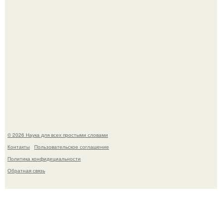
Принцесса дании Изабелла пошла служить в армию.
© 2026 Наука для всех простыми словами
Контакты
Пользовательское соглашение
Политика конфидециальности
Обратная связь