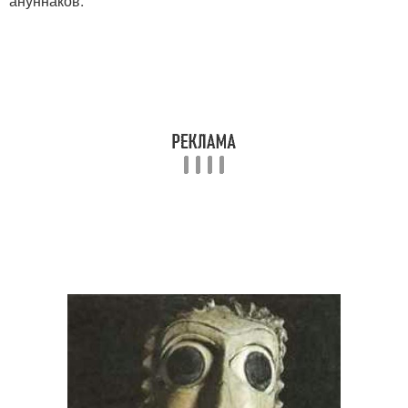
ануннаков.