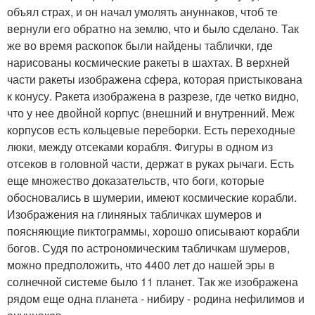
объял страх, и он начал умолять ануннаков, чтоб те
вернули его обратно на землю, что и было сделано. Так
же во время раскопок были найдены таблички, где
нарисованы космические ракеты в шахтах. В верхней
части ракеты изображена сфера, которая пристыкована
к конусу. Ракета изображена в разрезе, где четко видно,
что у нее двойной корпус (внешний и внутренний. Меж
корпусов есть кольцевые переборки. Есть переходные
люки, между отсеками корабля. Фигуры в одном из
отсеков в головной части, держат в руках рычаги. Есть
еще множество доказательств, что боги, которые
обосновались в шумерии, имеют космические корабли.
Изображения на глиняных табличках шумеров и
поясняющие пиктограммы, хорошо описывают корабли
богов. Судя по астрономическим табличкам шумеров,
можно предположить, что 4400 лет до нашей эры в
солнечной системе было 11 планет. Так же изображена
рядом еще одна планета - нибиру - родина нефилимов и