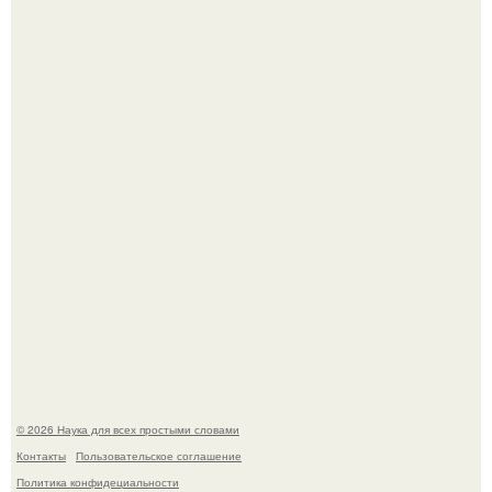
Корейский зонд снял свежий кратер на луне от
столкновения с обломком Falcon 9.
Медь используют для хранения воды уже многие
тысячелетия.
© 2026 Наука для всех простыми словами
Контакты
Пользовательское соглашение
Политика конфидециальности