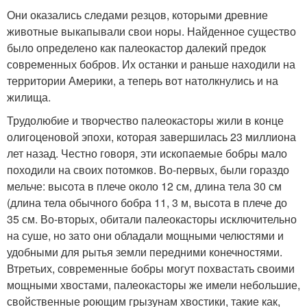
Они оказались следами резцов, которыми древние
животные выкапывали свои норы. Найденное существо
было определено как палеокастор далекий предок
современных бобров. Их останки и раньше находили на
территории Америки, а теперь вот натолкнулись и на
жилища.
Трудолюбие и творчество палеокасторы жили в конце
олигоценовой эпохи, которая завершилась 23 миллиона
лет назад. Честно говоря, эти ископаемые бобры мало
походили на своих потомков. Во-первых, были гораздо
мельче: высота в плече около 12 см, длина тела 30 см
(длина тела обычного бобра 11, 3 м, высота в плече до
35 см. Во-вторых, обитали палеокасторы исключительно
на суше, но зато они обладали мощными челюстями и
удобными для рытья земли передними конечностями.
Втретьих, современные бобры могут похвастать своими
мощными хвостами, палеокасторы же имели небольшие,
свойственные роющим грызунам хвостики, такие как,