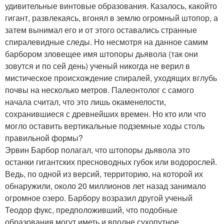
удивительные винтовые образования. Казалось, какойто
гигант, развлекаясь, вгонял в землю огромный штопор, а
затем вынимал его и от этого оставались странные
спиралевидные следы. Но несмотря на данное самим
барбором зловещее имя штопоры дьявола (так они
зовутся и по сей день) ученый никогда не верил в
мистическое происхождение спиралей, уходящих вглубь
почвы на несколько метров. Палеонтолог с самого
начала считал, что это лишь окаменелости,
сохранившиеся с древнейших времен. Но кто или что
могло оставить вертикальные подземные ходы столь
правильной формы?
Эрвин Барбор полагал, что штопоры дьявола это
останки гигантских пресноводных губок или водорослей.
Ведь, по одной из версий, территорию, на которой их
обнаружили, около 20 миллионов лет назад занимало
огромное озеро. Барбору возразил другой ученый
Теодор фукс, предположивший, что подобные
образования могут иметь и вполне сухопутное