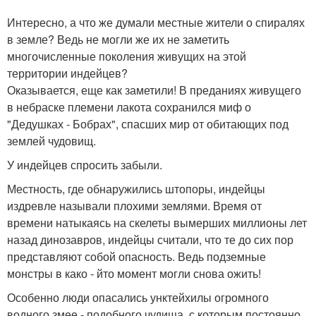
Интересно, а что же думали местные жители о спиралях
в земле? Ведь не могли же их не заметить
многочисленные поколения живущих на этой
территории индейцев?
Оказывается, еще как заметили! В преданиях живущего
в небраске племени лакота сохранился миф о
"Дедушках - Бобрах", спасших мир от обитающих под
землей чудовищ.
У индейцев спросить забыли.
Местность, где обнаружились штопоры, индейцы
издревле называли плохими землями. Время от
времени натыкаясь на скелеты вымерших миллионы лет
назад динозавров, индейцы считали, что те до сих пор
представляют собой опасность. Ведь подземные
монстры в како - йто момент могли снова ожить!
Особенно люди опасались унктейхилы огромного
водного змее - подобного чудища, с которым постоянно