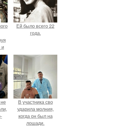
ного
Ей было всего 22
года.
руя
 и
 в
ней
 не
В участника сво
оли,
ударила молния,
-
когда он был на
лошади.