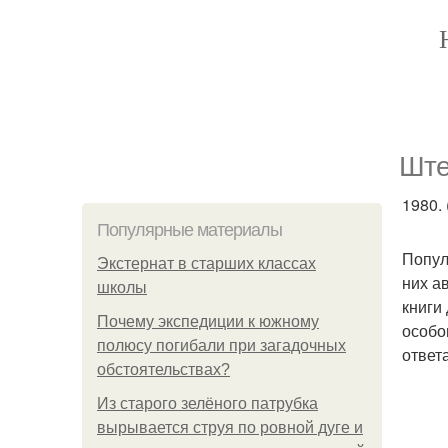
Ште
1980. 
Популярные материалы
Попул
Экстернат в старших классах
них а
школы
книги
Почему экспедиции к южному
особо
полюсу погибали при загадочных
ответа
обстоятельствах?
Из старого зелёного патрубка
вырывается струя по ровной дуге и