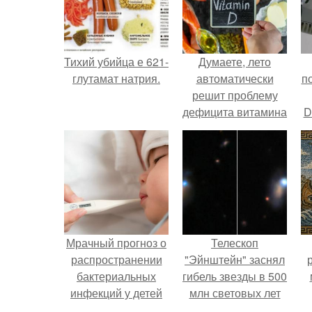
Тихий убийца е 621-
Думаете, лето
глутамат натрия.
автоматически
п
решит проблему
дефицита витамина
D
D?
к
Мрачный прогноз о
Телескоп
распространении
"Эйнштейн" заснял
бактериальных
гибель звезды в 500
инфекций у детей
млн световых лет
вышел.
от земли.