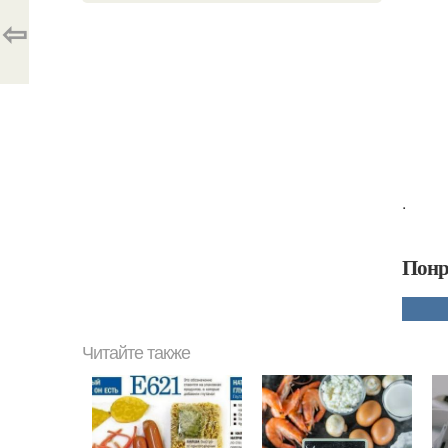
⇦
.
Понр
Читайте также