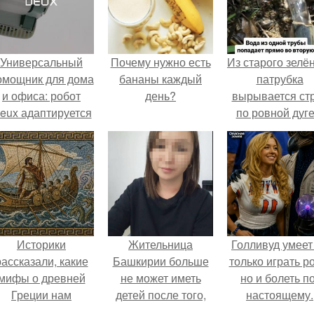
Универсальный
Почему нужно есть
Из старого зелё
омощник для дома
бананы каждый
патрубка
и офиса: робот
день?
вырывается ст
eux адаптируется
по ровной дуге
 разным задачам.
точно попадает
отверстие ниж
трубы.
Историки
Жительница
Голливуд умеет
рассказали, какие
Башкирии больше
только играть р
мифы о древней
не может иметь
но и болеть по
Греции нам
детей после того,
настоящему.
навязало кино.
как медики сделали