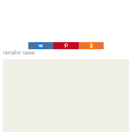
Читайте также
Что произошло с атмосферой раннего марса?