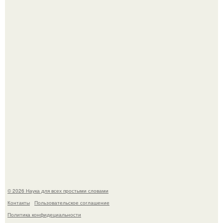
создатели фильма фактически построили одну из самых
точных визуальных моделей чёрной дыры.
На этом фото легендарный наклон форварда в
исполнении Майкла Джексона и его танцоров,
бросающий вызов возможностям человеческого тела.
© 2026 Наука для всех простыми словами
Контакты
Пользовательское соглашение
Политика конфидециальности