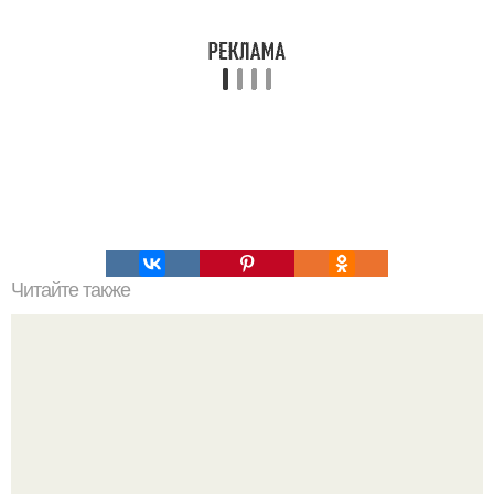
Читайте также
Мифические птицы. В мифологии разных стран большое