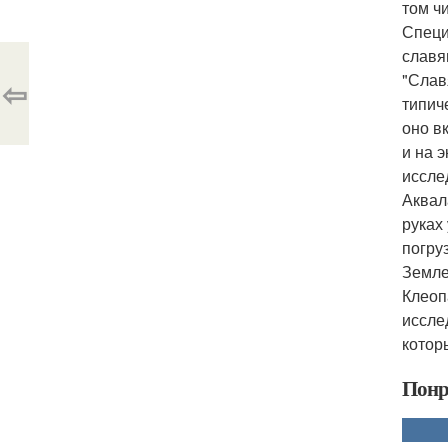
том ч
Специ
славя
"Слав
⇦
типич
оно в
и на 
иссле
Аквал
руках
погру
Земле
Клеоп
иссле
котор
Понр