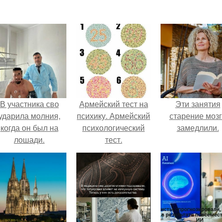
В участника сво
Армейский тест на
Эти занятия
ударила молния,
психику. Армейский
старение моз
когда он был на
психологический
замедлили.
лошади.
тест.