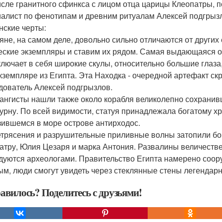
исле гранитного сфинкса с лицом отца царицы Клеопатры, п
алист по фенотипам и древним ритуалам Алексей подгрызл
нские черты:
яне, на самом деле, довольно сильно отличаются от других
еские экземпляры и ставим их рядом. Самая выдающаяся ос
ключает в себя широкие скулы, относительно большие глаза
экземпляре из Египта. Эта Находка - очередной артефакт ск
дователь Алексей подгрызлов.
ангисты нашли также около корабля великолепно сохранив
 урну. По всей видимости, статуя принадлежала богатому х
зившемся в море острове антирходос.
трясения и разрушительные приливные волны затопили бо
атру, Юлия Цезаря и марка Антония. Развалины величеств
дуются археологами. Правительство Египта намерено сооруд
ым, люди смогут увидеть через стеклянные стены легендар
авилось? Поделитесь с друзьями!