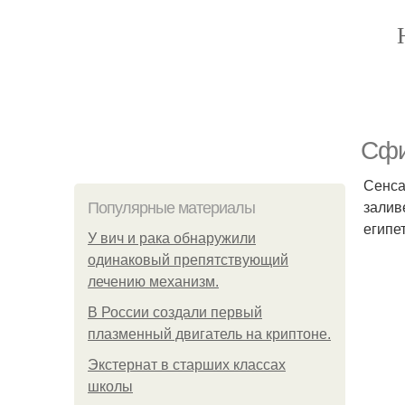
Сфи
Сенса
залив
Популярные материалы
египе
У вич и рака обнаружили
одинаковый препятствующий
лечению механизм.
В России создали первый
плазменный двигатель на криптоне.
Экстернат в старших классах
школы