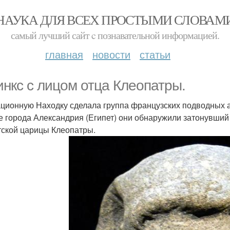
НАУКА ДЛЯ ВСЕХ ПРОСТЫМИ СЛОВАМ
самый лучший сайт c познавательной информацией.
главная
новости
статьи
нкс с лицом отца Клеопатры.
ционную Находку сделала группа французских подводных а
е города Александрия (Египет) они обнаружили затонувши
тской царицы Клеопатры.