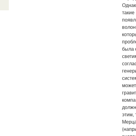
Однак
такие
появл
волон
котор
пробл
была 
свети
согла
генер
систе
может
грави
компа
должн
этим,
Мерца
(напр