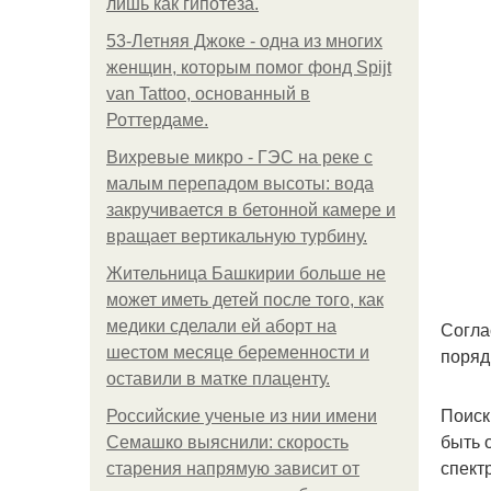
лишь как гипотеза.
53-Летняя Джоке - одна из многих
женщин, которым помог фонд Spijt
van Tattoo, основанный в
Роттердаме.
Вихревые микро - ГЭС на реке с
малым перепадом высоты: вода
закручивается в бетонной камере и
вращает вертикальную турбину.
Жительница Башкирии больше не
может иметь детей после того, как
медики сделали ей аборт на
Согла
шестом месяце беременности и
поряд
оставили в матке плаценту.
Поиск
Российские ученые из нии имени
быть 
Семашко выяснили: скорость
спект
старения напрямую зависит от