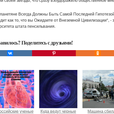
ии своей звезды, что сразу взбудоражило общественное мн
ланетяне Всегда Должны Быть Самой Последней Гипотезой,
дит как то, что вы Ожидаете от Внеземной Цивилизации", - 
рситета штата пенсильвания.
авилось? Поделитесь с друзьями!
оссийские ученые
Куда ведут черные
Машина сбил