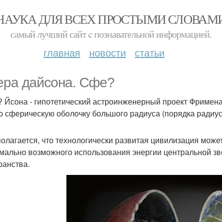
НАУКА ДЛЯ ВСЕХ ПРОСТЫМИ СЛОВАМ
самый лучший сайт c познавательной информацией.
главная
новости
статьи
ра дайсона. Сфе?
? Йсона - гипотетический астроинженерный проект Фримен
ю сферическую оболочку большого радиуса (порядка радиуса
олагается, что технологически развитая цивилизация може
мально возможного использования энергии центральной з
ранства.