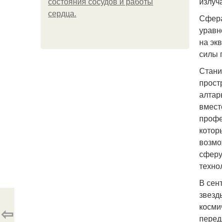
излуч
состояния сосудов и работы
сердца.
Сфера
уравн
на эк
силы 
Стани
прост
алтар
вмест
профе
котор
возмо
сферу
техно
В сен
звезд
косми
⇦
перед