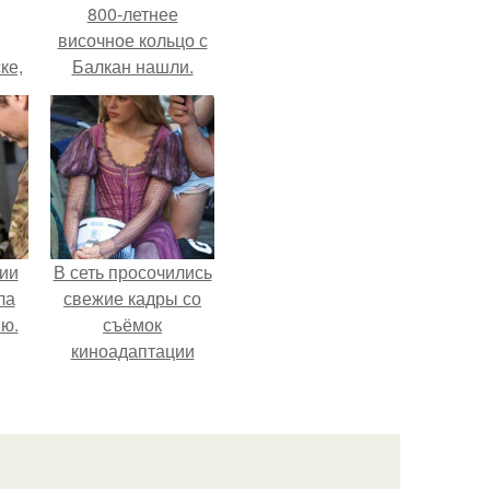
800-летнее
височное кольцо с
ке,
Балкан нашли.
8
ии
В сеть просочились
ла
свежие кадры со
ию.
съёмок
киноадаптации
"Рапунцель", и всё
внимание
моментально
оказалось
приковано к Тиган