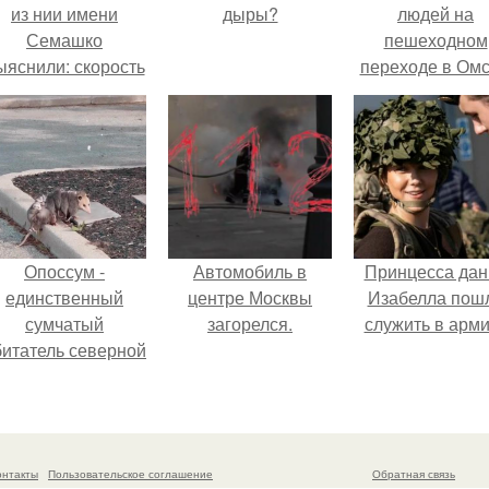
из нии имени
дыры?
людей на
Семашко
пешеходном
ыяснили: скорость
переходе в Омс
тарения напрямую
пострадали 
зависит от
человек.
остояния сосудов
и работы сердца.
Опоссум -
Автомобиль в
Принцесса дан
единственный
центре Москвы
Изабелла пош
сумчатый
загорелся.
служить в арм
битатель северной
америки.
онтакты
Пользовательское соглашение
Обратная связь