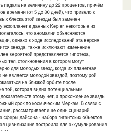
ь падала на величину до 22 процентов, причём
 времени (от 5 до 80 дней), что привело к
вых блеска этой звезды был замечен
у экзопланет в данных Kepler, некоторые из
полагалось, что аномалии объясняются
ции, однако в ходе исследований эта версия
сится звезда, также исключают изменение
лее вероятной представляется гипотеза,
ых тел, столкновения в котором могут
ерно для молодых звезд, когда их планетная
 не является молодой звездой, поэтому рой
оказаться на близкой орбите после
не той, которая видна потенциальным
доказательств этому нет, а прохождение звезды
ожный срок по космическим Меркам. В связи с
вания, рассматривает ещё один сценарий.
а сферы дайсона - набора гигантских объектов
ная цивилизация построила для аккумулирования