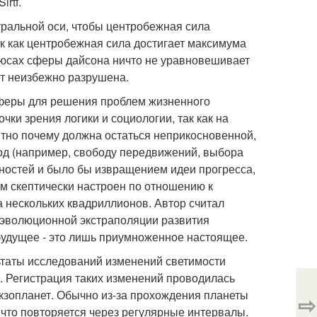
rtf.
ральной оси, чтобы центробежная сила
к как центробежная сила достигает максимума
олюсах сферы дайсона ничто не уравновешивает
ет неизбежно разрушена.
сферы для решения проблем жизненного
ки зрения логики и социологии, так как на
тно почему должна остаться неприкосновенной,
од (например, свободу передвижений, выбора
ценностей и было бы извращением идеи прогресса,
ем скептически настроен по отношению к
 нескольких квадриллионов. Автор считал
оэволюционной экстраполяции развития
 будущее - это лишь приумноженное настоящее.
ьтаты исследований изменений светимости
 Регистрация таких изменений проводилась
экзопланет. Обычно из-за прохождения планеты
⇨
, что повторяется через регулярные интервалы.