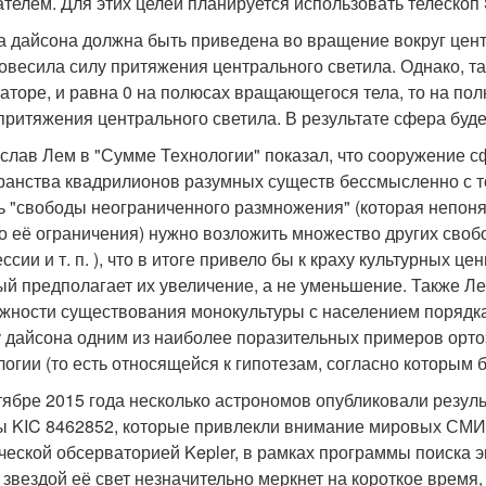
ателем. Для этих целей планируется использовать телескоп Si
 дайсона должна быть приведена во вращение вокруг цент
овесила силу притяжения центрального светила. Однако, та
ваторе, и равна 0 на полюсах вращающегося тела, то на п
притяжения центрального светила. В результате сфера буд
слав Лем в "Сумме Технологии" показал, что сооружение 
ранства квадрилионов разумных существ бессмысленно с точ
ь "свободы неограниченного размножения" (которая непоня
о её ограничения) нужно возложить множество других своб
ссии и т. п. ), что в итоге привело бы к краху культурных 
ый предполагает их увеличение, а не уменьшение. Также Л
жности существования монокультуры с населением порядка
 дайсона одним из наиболее поразительных примеров орт
логии (то есть относящейся к гипотезам, согласно которым
тябре 2015 года несколько астрономов опубликовали резул
ы KIC 8462852, которые привлекли внимание мировых СМИ.
ческой обсерваторией Kepler, в рамках программы поиска 
 звездой её свет незначительно меркнет на короткое время