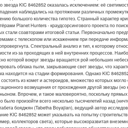
о звезда KIC 8462852 оказалась исключением: её светимост
 падения наблюдались на протяжении различных промежутков
ению большого количества гипотез. Странный характер кри
тёрами Planet Hunters - краудсорсингового проекта по поиск
ых стали соавторами итоговой статьи. Первоначально пред
емами с телескопом или искажением при передаче информа
опровергнута. Спектральный анализ и тип, к которому отно
мости из-за проходящих в ней внутренних процессов. Наибо
сно которой вокруг звезды вращается рой небольших небесн
ировать облака пыли, закрывающие свет звезды, что характ
ма находится на стадии формирования. Однако KIC 8462852
 состоять из комет и астероидов, множество которых могло 
тационного возмущения от прохождения другой звезды (но 
ньоном. Впрочем, и такое маловероятно, поскольку прямых 
о было произойти всего несколько тысячелетий назад (ничт
 табета бояджян (Tabetha Boyajian), ведущий автор исследо
ние KIC 8462852 может указывать на попытку строительств
имер, коллекторов света), которые высокоразвитая внезем