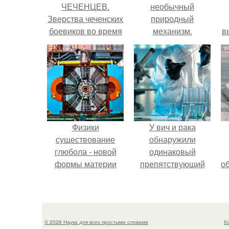
ЧЕЧЕНЦЕВ.
необычный
Зверства чеченских
природный
боевиков во время
механизм.
в
первой чеченской.
с
с
Физики
У вич и рака
существование
обнаружили
глюбола - новой
одинаковый
формы материи
препятствующий
о
подтвердили.
лечению механизм.
© 2026 Наука для всех простыми словами
К