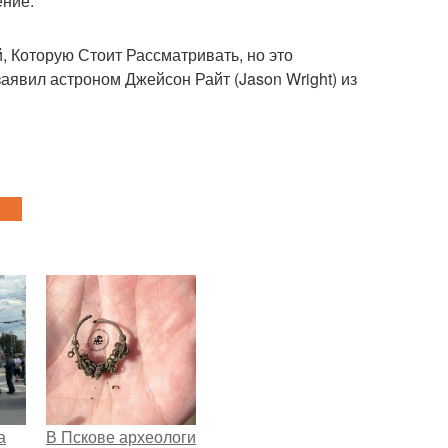
ение.
 Которую Стоит Рассматривать, но это
заявил астроном Джейсон Райт (Jason Wright) из
а
В Пскове археологи