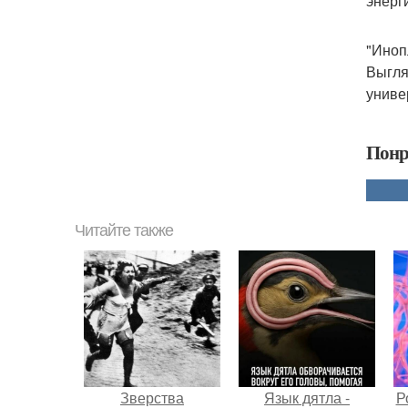
энерг
"Иноп
Выгля
униве
Понр
Читайте также
Зверства
Язык дятла -
Р