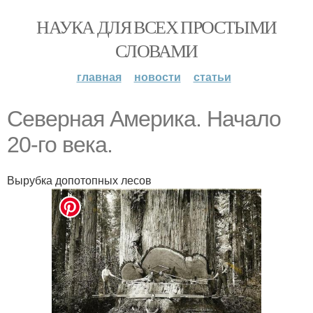
НАУКА ДЛЯ ВСЕХ ПРОСТЫМИ
СЛОВАМИ
главная
новости
статьи
Северная Америка. Начало
20-го века.
Вырубка допотопных лесов