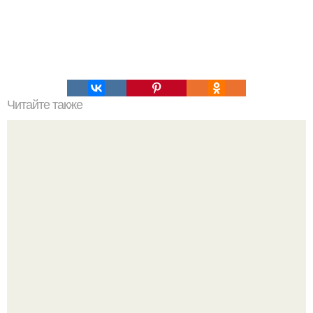
Читайте также
Почему Полярная звезда не меняет своего положения.
Видимые положения светил.