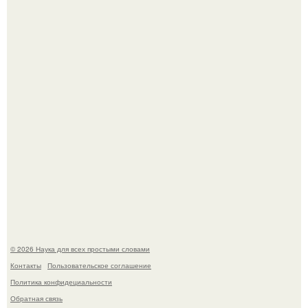
В геноме человека обнаружили следы неизвестных
видов древних предков.
Ученые "Гормон Мотивации нашли".
© 2026 Наука для всех простыми словами
Контакты
Пользовательское соглашение
Политика конфидециальности
Обратная связь