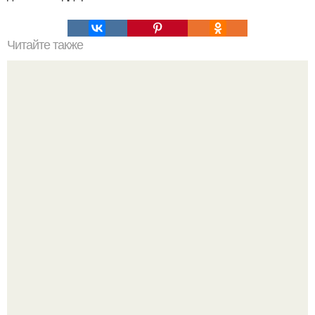
Читайте также
Шафран. Магические и целебные свойства.
Высокая, стройная, с фарфоровой кожей и тонкими