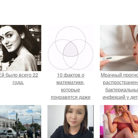
Ей было всего 22
10 фактов о
Мрачный прогно
года.
математике,
распространен
которые
бактериальны
понравятся даже
инфекций у де
гуманитариям.
вышел.