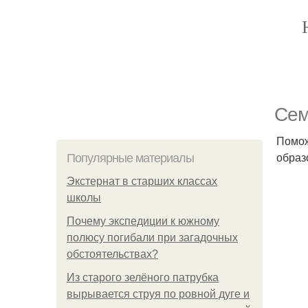
Сем
Помож
образ
Популярные материалы
Экстернат в старших классах
школы
Почему экспедиции к южному
полюсу погибали при загадочных
обстоятельствах?
Из старого зелёного патрубка
вырывается струя по ровной дуге и