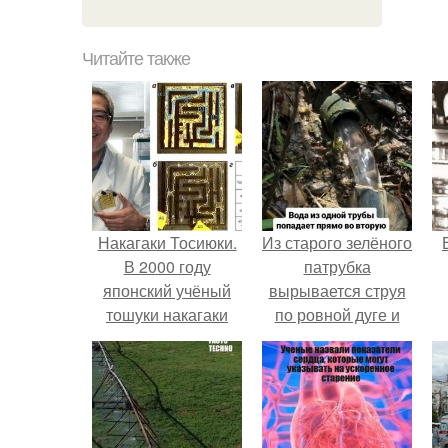
Читайте также
Накагаки Тосиюки.
Из старого зелёного
В 2000 году
патрубка
японский учёный
вырывается струя
тошуки накагаки
по ровной дуге и
провёл интересный
точно попадает в
эксперимент.
отверстие нижней
трубы.