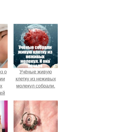
з о
Учёные живую
ии
клетку из неживых
х
молекул собрали.
тей