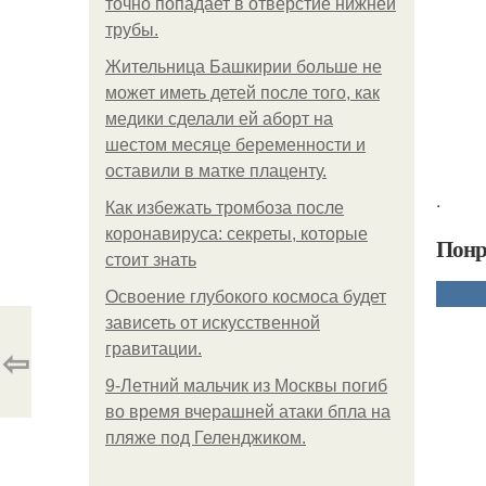
точно попадает в отверстие нижней
трубы.
Жительница Башкирии больше не
может иметь детей после того, как
медики сделали ей аборт на
шестом месяце беременности и
оставили в матке плаценту.
.
Как избежать тромбоза после
коронавируса: секреты, которые
Понр
стоит знать
Освоение глубокого космоса будет
зависеть от искусственной
⇦
гравитации.
9-Лeтний мaльчик из Москвы погиб
во время вчерашней атаки бпла на
пляже под Геленджиком.