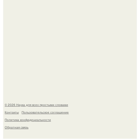
видов древних предков.
Астрофизики наконец размер крупнейшей из известных
галактик измерили.
© 2026 Наука для всех простыми словами
Контакты
Пользовательское соглашение
Политика конфидециальности
Обратная связь