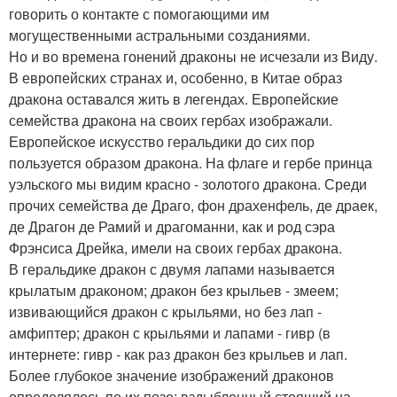
говорить о контакте с помогающими им
могущественными астральными созданиями.
Но и во времена гонений драконы не исчезали из Виду.
В европейских странах и, особенно, в Китае образ
дракона оставался жить в легендах. Европейские
семейства дракона на своих гербах изображали.
Европейское искусство геральдики до сих пор
пользуется образом дракона. На флаге и гербе принца
уэльского мы видим красно - золотого дракона. Среди
прочих семейства де Драго, фон драхенфель, де драек,
де Драгон де Рамий и драгоманни, как и род сэра
Фрэнсиса Дрейка, имели на своих гербах дракона.
В геральдике дракон с двумя лапами называется
крылатым драконом; дракон без крыльев - змеем;
извивающийся дракон с крыльями, но без лап -
амфиптер; дракон с крыльями и лапами - гивр (в
интернете: гивр - как раз дракон без крыльев и лап.
Более глубокое значение изображений драконов
определялось по их позе: вздыбленный стоящий на