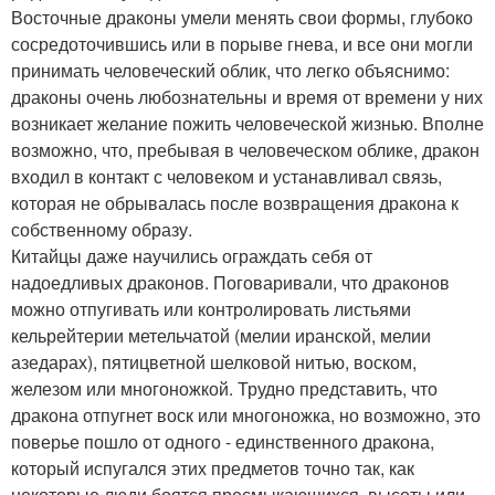
Восточные драконы умели менять свои формы, глубоко
сосредоточившись или в порыве гнева, и все они могли
принимать человеческий облик, что легко объяснимо:
драконы очень любознательны и время от времени у них
возникает желание пожить человеческой жизнью. Вполне
возможно, что, пребывая в человеческом облике, дракон
входил в контакт с человеком и устанавливал связь,
которая не обрывалась после возвращения дракона к
собственному образу.
Китайцы даже научились ограждать себя от
надоедливых драконов. Поговаривали, что драконов
можно отпугивать или контролировать листьями
кельрейтерии метельчатой (мелии иранской, мелии
азедарах), пятицветной шелковой нитью, воском,
железом или многоножкой. Трудно представить, что
дракона отпугнет воск или многоножка, но возможно, это
поверье пошло от одного - единственного дракона,
который испугался этих предметов точно так, как
некоторые люди боятся пресмыкающихся, высоты или