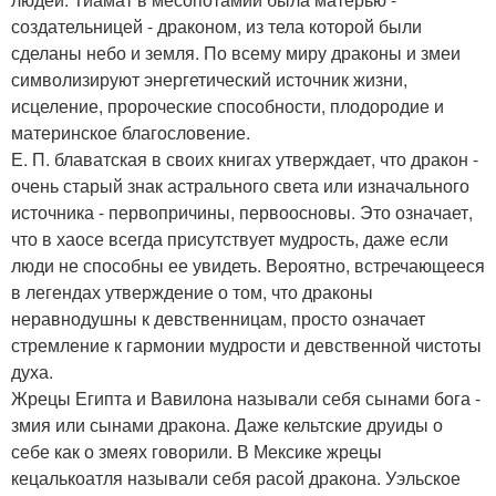
создательницей - драконом, из тела которой были
сделаны небо и земля. По всему миру драконы и змеи
символизируют энергетический источник жизни,
исцеление, пророческие способности, плодородие и
материнское благословение.
Е. П. блаватская в своих книгах утверждает, что дракон -
очень старый знак астрального света или изначального
источника - первопричины, первоосновы. Это означает,
что в хаосе всегда присутствует мудрость, даже если
люди не способны ее увидеть. Вероятно, встречающееся
в легендах утверждение о том, что драконы
неравнодушны к девственницам, просто означает
стремление к гармонии мудрости и девственной чистоты
духа.
Жрецы Египта и Вавилона называли себя сынами бога -
змия или сынами дракона. Даже кельтские друиды о
себе как о змеях говорили. В Мексике жрецы
кецалькоатля называли себя расой дракона. Уэльское