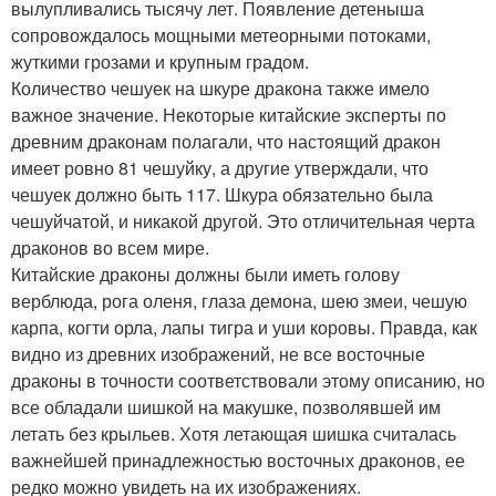
вылупливались тысячу лет. Появление детеныша
сопровождалось мощными метеорными потоками,
жуткими грозами и крупным градом.
Количество чешуек на шкуре дракона также имело
важное значение. Некоторые китайские эксперты по
древним драконам полагали, что настоящий дракон
имеет ровно 81 чешуйку, а другие утверждали, что
чешуек должно быть 117. Шкура обязательно была
чешуйчатой, и никакой другой. Это отличительная черта
драконов во всем мире.
Китайские драконы должны были иметь голову
верблюда, рога оленя, глаза демона, шею змеи, чешую
карпа, когти орла, лапы тигра и уши коровы. Правда, как
видно из древних изображений, не все восточные
драконы в точности соответствовали этому описанию, но
все обладали шишкой на макушке, позволявшей им
летать без крыльев. Хотя летающая шишка считалась
важнейшей принадлежностью восточных драконов, ее
редко можно увидеть на их изображениях.