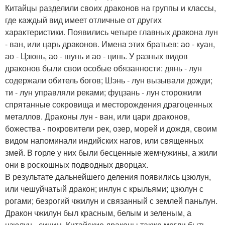
Китайцы разделили своих драконов на группы и классы,
где каждый вид имеет отличные от других
характеристики. Появились четыре главных дракона лун
- ван, или царь драконов. Имена этих братьев: ао - куан,
ао - Цзюнь, ао - шунь и ао - цинь. У разных видов
драконов были свои особые обязанности: дянь - лун
содержали обитель богов; Шэнь - лун вызывали дожди;
ти - лун управляли реками; фуцзань - лун сторожили
спрятанные сокровища и месторождения драгоценных
металлов. Драконы лун - ван, или цари драконов,
божества - покровители рек, озер, морей и дождя, своим
видом напоминали индийских нагов, или священных
змей. В горле у них были бесценные жемчужины, а жили
они в роскошных подводных дворцах.
В результате дальнейшего деления появились цзюлун,
или чешуйчатый дракон; инлун с крыльями; цзюлун с
рогами; безрогий чжилун и связанный с землей паньлун.
Дракон чжилун был красным, белым и зеленым, а
цзюлун - синим. Китайские драконы также могли быть