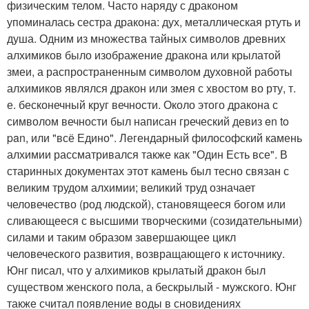
физическим телом. Часто наряду с драконом
упоминалась сестра дракона: дух, металлическая ртуть и
душа. Одним из множества тайных символов древних
алхимиков было изображение дракона или крылатой
змеи, а распространенным символом духовной работы
алхимиков являлся дракон или змея с хвостом во рту, т.
е. бесконечный круг вечности. Около этого дракона с
символом вечности был написан греческий девиз en to
pan, или "всё Едино". Легендарный философский камень
алхимии рассматривался также как "Один Есть все". В
старинных документах этот камень был тесно связан с
великим трудом алхимии; великий труд означает
человечество (род людской), становящееся богом или
сливающееся с высшими творческими (созидательными)
силами и таким образом завершающее цикл
человеческого развития, возвращающего к источнику.
Юнг писал, что у алхимиков крылатый дракон был
существом женского пола, а бескрылый - мужского. Юнг
также считал появление воды в сновидениях