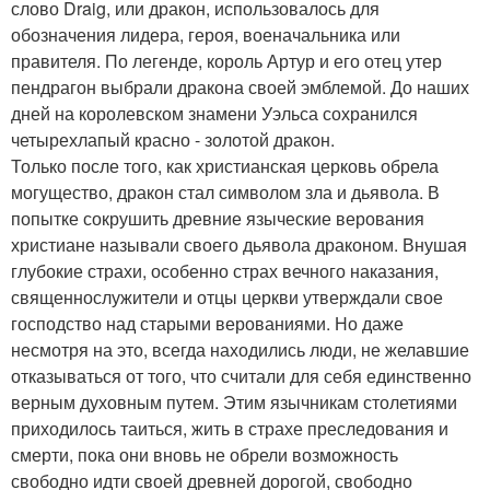
слово Draig, или дракон, использовалось для
обозначения лидера, героя, военачальника или
правителя. По легенде, король Артур и его отец утер
пендрагон выбрали дракона своей эмблемой. До наших
дней на королевском знамени Уэльса сохранился
четырехлапый красно - золотой дракон.
Только после того, как христианская церковь обрела
могущество, дракон стал символом зла и дьявола. В
попытке сокрушить древние языческие верования
христиане называли своего дьявола драконом. Внушая
глубокие страхи, особенно страх вечного наказания,
священнослужители и отцы церкви утверждали свое
господство над старыми верованиями. Но даже
несмотря на это, всегда находились люди, не желавшие
отказываться от того, что считали для себя единственно
верным духовным путем. Этим язычникам столетиями
приходилось таиться, жить в страхе преследования и
смерти, пока они вновь не обрели возможность
свободно идти своей древней дорогой, свободно