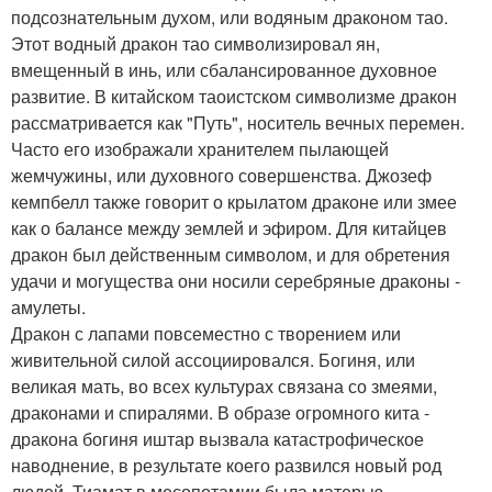
подсознательным духом, или водяным драконом тао.
Этот водный дракон тао символизировал ян,
вмещенный в инь, или сбалансированное духовное
развитие. В китайском таоистском символизме дракон
рассматривается как "Путь", носитель вечных перемен.
Часто его изображали хранителем пылающей
жемчужины, или духовного совершенства. Джозеф
кемпбелл также говорит о крылатом драконе или змее
как о балансе между землей и эфиром. Для китайцев
дракон был действенным символом, и для обретения
удачи и могущества они носили серебряные драконы -
амулеты.
Дракон с лапами повсеместно с творением или
живительной силой ассоциировался. Богиня, или
великая мать, во всех культурах связана со змеями,
драконами и спиралями. В образе огромного кита -
дракона богиня иштар вызвала катастрофическое
наводнение, в результате коего развился новый род
людей. Тиамат в месопотамии была матерью -