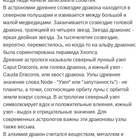
В астрономии древнее созвездие дракона находится в
северном полушарии и извивается между большой и
малой медведицами. Заканчивается созвездие головой
дракона, трапецией из четырех звезд. Звезда драконис -
яркая двойная звезда. За тысячелетия созвездие,
вероятно, переместилось, но когда-то на альфу драконис
была сориентирована пирамида Хеопса.
Древние астрологи называли северный лунный узел
Caput Draconis, или голова дракона, а южный узел -
Cauda Draconis, или хвост дракона. Узлы (древнее
значение слова Node - "Узел" или "запутанность") - не
планеты, а точки, соотносящие орбиту луны с орбитой
земли вокруг солнца. В астрологии северный узел
символизирует вдох и положительные влияния, южный
узел - выдох и отрицательные значения. Для
современных астрологов важны эти драконовы узлы
также весьма.
В алхимии дракон считался веществом, металлом и