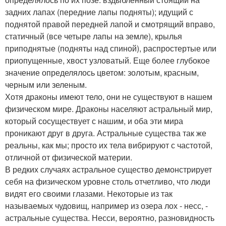
задних лапах (передние лапы подняты); идущий с
поднятой правой передней лапой и смотрящий вправо,
статичный (все четыре лапы на земле), крылья
приподнятые (подняты над спиной), распростертые или
приопущенные, хвост узловатый. Еще более глубокое
значение определялось цветом: золотым, красным,
черным или зеленым.
Хотя драконы имеют тело, они не существуют в нашем
физическом мире. Драконы населяют астральный мир,
который сосуществует с нашим, и оба эти мира
проникают друг в друга. Астральные существа так же
реальны, как мы; просто их тела вибрируют с частотой,
отличной от физической материи.
В редких случаях астральное существо демонстрирует
себя на физическом уровне столь отчетливо, что люди
видят его своими глазами. Некоторые из так
называемых чудовищ, например из озера лох - несс, -
астральные существа. Несси, вероятно, разновидность