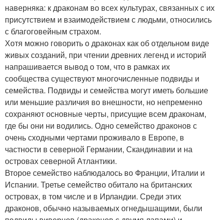
наверняка: к драконам во всех культурах, связанных с их
присутствием и взаимодействием с людьми, относились
с благоговейным страхом.
Хотя можно говорить о драконах как об отдельном виде
живых созданий, при чтении древних легенд и историй
напрашивается вывод о том, что в рамках их
сообщества существуют многочисленные подвиды и
семейства. Подвиды и семейства могут иметь большие
или меньшие различия во внешности, но непременно
сохраняют основные черты, присущие всем драконам,
где бы они ни водились. Одно семейство драконов с
очень сходными чертами проживало в Европе, в
частности в северной Германии, Скандинавии и на
островах северной Атлантики.
Второе семейство наблюдалось во Франции, Италии и
Испании. Третье семейство обитало на британских
островах, в том числе и в Ирландии. Среди этих
драконов, обычно называемых огнедышащими, были
подвиды вивернов (драконов с двумя лапами) и