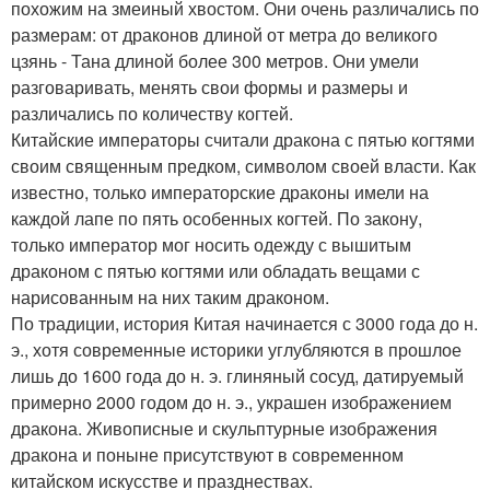
похожим на змеиный хвостом. Они очень различались по
размерам: от драконов длиной от метра до великого
цзянь - Тана длиной более 300 метров. Они умели
разговаривать, менять свои формы и размеры и
различались по количеству когтей.
Китайские императоры считали дракона с пятью когтями
своим священным предком, символом своей власти. Как
известно, только императорские драконы имели на
каждой лапе по пять особенных когтей. По закону,
только император мог носить одежду с вышитым
драконом с пятью когтями или обладать вещами с
нарисованным на них таким драконом.
По традиции, история Китая начинается с 3000 года до н.
э., хотя современные историки углубляются в прошлое
лишь до 1600 года до н. э. глиняный сосуд, датируемый
примерно 2000 годом до н. э., украшен изображением
дракона. Живописные и скульптурные изображения
дракона и поныне присутствуют в современном
китайском искусстве и празднествах.