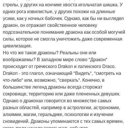
стрелы, у других на кончике хвоста игольчатая шишка. У
одних рога извилистые, у других похожи на длинные
усики, как у ночных бабочек. Однако, как бы ни выглядел
дракон, он отражает свойственное человеку
подсознательное понимание дракона как особой могучей
силы, которое не смогла уничтожить даже современная
цивилизация.
Но что же такое драконы? Реальны они или
воображаемы? В западном мире слово "Дракон"
происходит от греческого Drakon и латинского Draco.
Drakon - это глагол, означающий "Видеть", "смотреть на
что-либо" или, возможно, "сверкать". Конечно, в
большинстве легенд драконы всегда сторожат
сокровище, территорию или даже плененных девушек.
Однако о драконах говорится во множестве самых
разных областей, например в астрологии, астрономии,
алхимии, магии, геральдике, психологии и изучении
сновидений. Драконы упоминаются с тех самых времен,
когда люди начали записывать события.