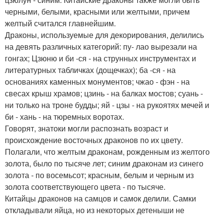
черными, белыми, красными или желтыми, причем
желтый считался главнейшим.
Драконы, используемые для декорирования, делились
на девять различных категорий: пу- лао вырезали на
гонгах; Цзюню и би -ся - на струнных инструментах и
литературных табличках (дощечках); ба -ся - на
основаниях каменных монументов; чжао - фэн - на
свесах крыш храмов; цзинь - на балках мостов; суань -
ни только на троне будды; яй - цзы - на рукоятях мечей и
би - хань - на тюремных воротах.
Говорят, знатоки могли распознать возраст и
происхождение восточных драконов по их цвету.
Полагали, что желтым драконам, рожденным из желтого
золота, было по тысяче лет; синим драконам из синего
золота - по восемьсот; красным, белым и черным из
золота соответствующего цвета - по тысяче.
Китайцы драконов на самцов и самок делили. Самки
откладывали яйца, но из некоторых детеныши не