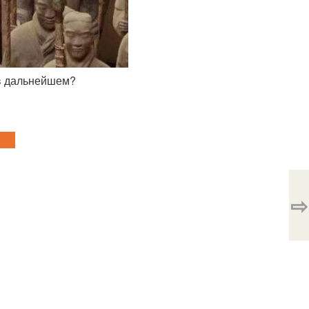
 в дальнейшем?
⇨