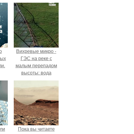
ю
Вихревые микро -
вых
ГЭС на реке с
ли.
малым перепадом
высоты: вода
закручивается в
бетонной камере и
вращает
вертикальную
турбину.
али
Пока вы читаете