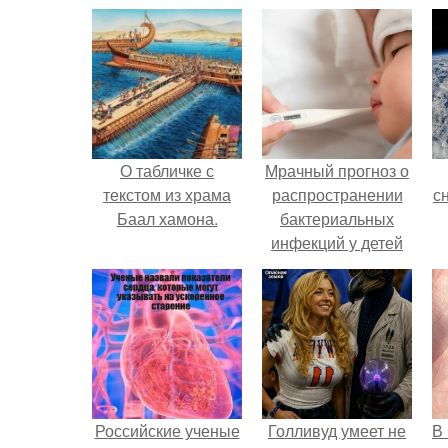
О табличке с
Мрачный прогноз о
текстом из храма
распространении
с
Баал хамона.
бактериальных
инфекций у детей
вышел.
о
Российские ученые
Голливуд умеет не
В