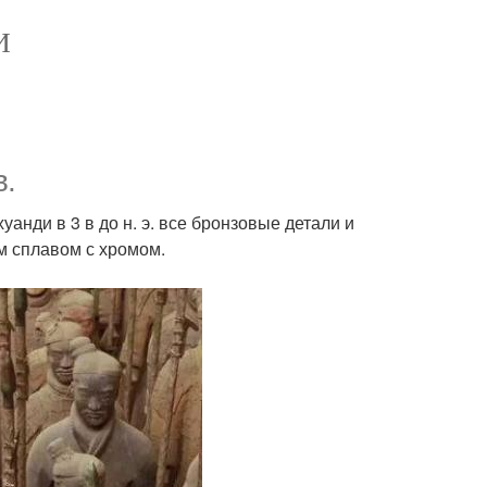
И
в.
нди в 3 в до н. э. все бронзовые детали и
 сплавом с хромом.