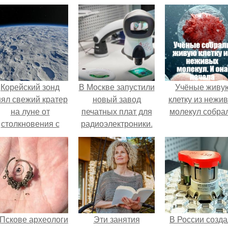
Корейский зонд
В Москве запустили
Учёные живу
нял свежий кратер
новый завод
клетку из нежи
на луне от
печатных плат для
молекул собра
столкновения с
радиоэлектроники.
бломком Falcon 9.
 Пскове археологи
Эти занятия
В России созд