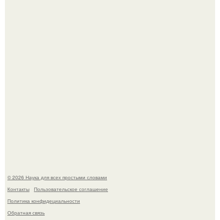
Мистические тайны кельнского собора.
ИИ сделает богаче всех - и особенно тех, кто
зарабатывает меньше всего.
© 2026 Наука для всех простыми словами
Контакты
Пользовательское соглашение
Политика конфидециальности
Обратная связь