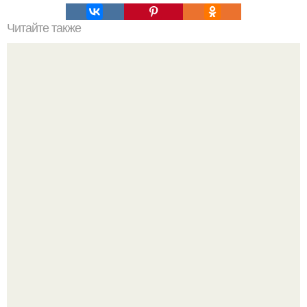
Читайте также
Наука Что это простыми словами. Что такое
антиматерия?
Высокая, стройная, с фарфоровой кожей и тонкими