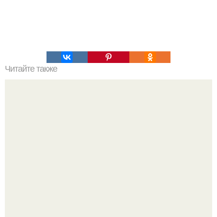
Читайте также
Бывшая девушка OG Buda призналась, что в
отношениях фактически была для Гриши "Мамой".