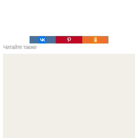
Читайте также
Нажип Валитов. Профессор нажип валитов
существование бога доказал.