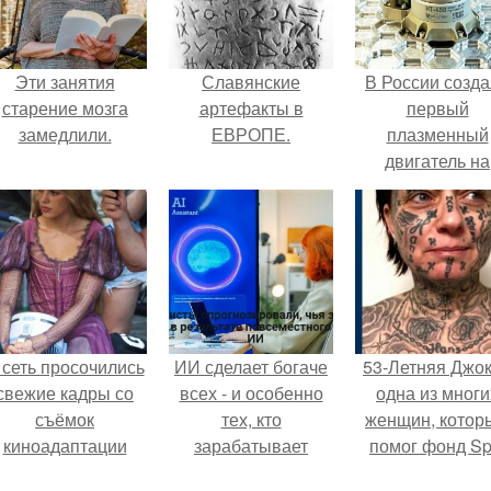
Эти занятия
Славянские
В России созд
старение мозга
артефакты в
первый
замедлили.
ЕВРОПЕ.
плазменный
двигатель на
криптоне.
 сеть просочились
ИИ сделает богаче
53-Летняя Джок
свежие кадры со
всех - и особенно
одна из многи
съёмок
тех, кто
женщин, котор
киноадаптации
зарабатывает
помог фонд Spi
Рапунцель", и всё
меньше всего.
van Tattoo,