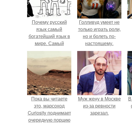
Почему русский
Голливуд умеет не
язык самый
только играть роли,
богатейший язык в
но и болеть по-
мире. Самый
настоящему.
лучший и самый
богатый язык в
мире.
Пока вы читаете
Mуж жену в Москве
В
это, марсоход
из-за ревности
Curiosity поднимает
зарезал.
очередную порцию
красной пыли. 6.
"