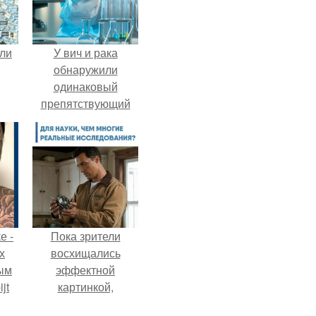
али
У вич и рака
обнаружили
одинаковый
препятствующий
лечению механизм.
е -
Пока зрители
х
восхищались
ым
эффектной
jt
картинкой,
создатели фильма