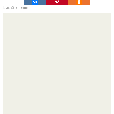
Читайте также
Мифические птицы. В мифологии разных стран большое
место занимают образы птиц.
Открыт гормон, подавляющий возрастное воспаление и