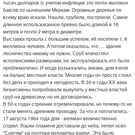
тысяч долларов (с учетом инфляции это почти миллион
баксов по нынешним Меркам. Огромные деревья по
всему краю искали. Нашли, срубили, построили. Самое
длинное использованное бревно было длиной в 16
метров и почти 2 метра в диаметре.
Выставка прошла с большим успехом, её посетили 1, 6
миллиона человек. А потом оказалось, что … здание
лесничества никому не нужно. Сруб впечатлял
исполинскими размерами, но эксплуатировать его было
проблематично. И когда разъехались зеваки, дом взяли
на баланс местные власти. Многие годы он просто стоял
без дела и приходил в негодность. В 20-е годы XX века
бизнесмены попробовали выкупить у местных властей
сруб на древесину, но не договорились.
В 50-х годах строение отремонтировали, но почему-то не
стали менять древнюю проводку. За что и поплатились -
17 августа 1964 года дом - великан величественно
сгорел. Языки пламени доставали до неба, пепел осел
"Снегом" на полтора километра вокруг. Это было