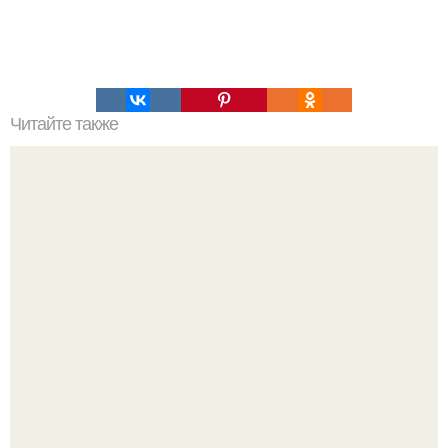
Читайте также
Мифические птицы. В мифологии разных стран большое
место занимают образы птиц.