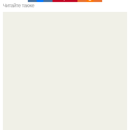
Читайте также
В центральной Африке ученые нашли кладбище
инопланетных пришельцев, похороненных, по крайней
мере, 500 лет назад.
Амазонка оказалась намного древнее чем считалось.