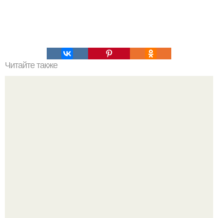
Читайте также
Пять сценариев инопланетного завоевания земли, о
которых не любят писать фантасты!