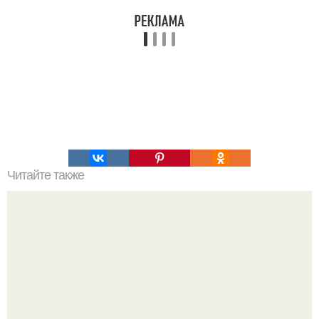
Читайте также
Ученые инопланетный код в ДНК человека нашли.