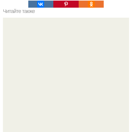
Читайте также
Кто за рисунками на популярной в СССР колоде карт
скрывался.
Ей было всего 22 года.