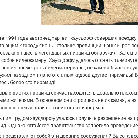
те 1994 года австриец хартвиг хаусдорф совершил поездку
гающим к городу сиань - столице провинции шэньси, рас по
поездки он шесть легендарных пирамид обнаружил. Затем в 
с собой видеокамеру. Хаусдорфу удалось отснять 18-мину
 решил посмотреть видеоматериалы, но каково было его уди
ужил на заднем плане отснятых кадров другие пирамиды! 
лось более ста пирамид!
орые из этих пирамид сейчас находятся в довольно плохом 
ыми жителями. В основном они строились не из камня, а из
али и использовали на своих полях и фермах.
ьшим трудом хаусдорфу удалось получить разрешение на п
ид. Однако китайское правительство запретило проведение
е представляют собой эти древние сооружения? Высота вс