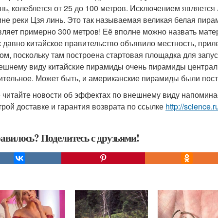
нь, колеблется от 25 до 100 метров. Исключением является 
ине реки Цзя линь. Это так называемая великая белая пира
вляет примерно 300 метров! Её вполне можно назвать мате
к давно китайское правительство объявило местность, при
ом, поскольку там построена стартовая площадка для запус
ешнему виду китайские пирамиды очень пирамиды централ
ительное. Может быть, и американские пирамиды были по
 читайте новости об эффектах по внешнему виду напомина
трой доставке и гарантия возврата по ссылке
http://science.r
авилось? Поделитесь с друзьями!