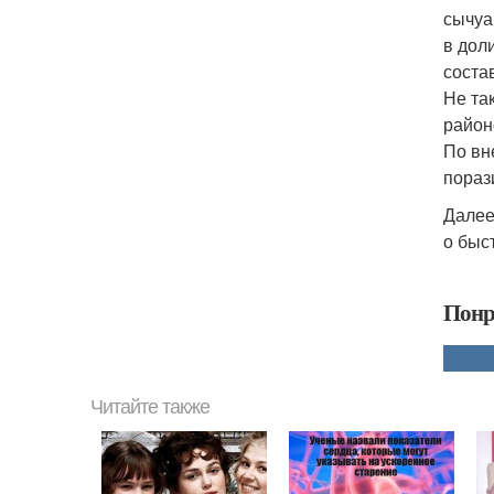
сычуа
в дол
соста
Не та
район
По вн
пораз
Далее
о быс
Понр
Читайте также