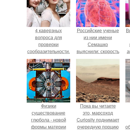
4 каверзных
Российские ученые
В
вопроса для
из нии имени
проверки
Семашко
сообразительности.
выяснили: скорость
а
старения напрямую
зависит от
в
состояния сосудов
и работы сердца.
Физики
Пока вы читаете
существование
это, марсоход
глюбола - новой
Curiosity поднимает
формы материи
очередную порцию
о