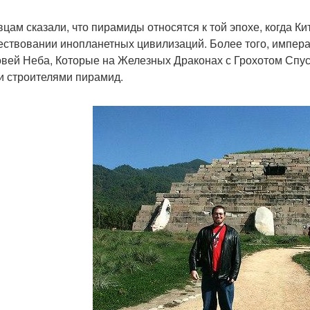
вцам сказали, что пирамиды относятся к той эпохе, когда
ествовании инопланетных цивилизаций. Более того, импер
вей Неба, Которые на Железных Драконах с Грохотом Спус
и строителями пирамид.