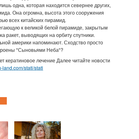
лишь одна, которая находится севернее других,
мида. Она огромна, высота этого сооружения
рью всех китайских пирамид.
легающую к великой белой пирамиде, закрытым
ка ракет, выводящих на орбиту спутники.
ьной америки напоминают. Сходство просто
строены "Сыновьями Неба"?
ет кератиновое лечение Далее читайте новости
u-land.com/stati/stati