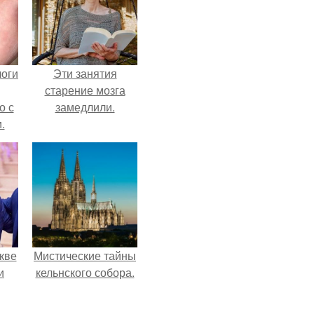
логи
Эти занятия
старение мозга
о с
замедлили.
.
кве
Мистические тайны
и
кельнского собора.