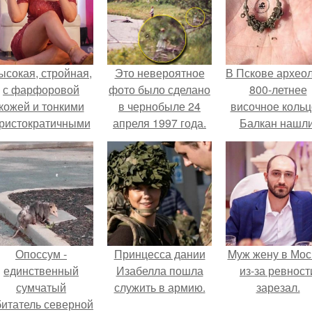
ысокая, стройная,
Это невероятное
В Пскове архео
с фарфоровой
фото было сделано
800-летнее
кожей и тонкими
в чернобыле 24
височное кольц
ристократичными
апреля 1997 года.
Балкан нашли
чертами, эль
ыглядит так, будто
сошла с полотна
художника.
Опоссум -
Принцесса дании
Mуж жену в Мос
единственный
Изабелла пошла
из-за ревност
сумчатый
служить в армию.
зарезал.
битатель северной