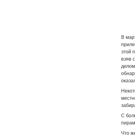
В мар
приле
этой 
взяв 
делом
обнар
оказа
Некот
местн
забир
С бол
пирам
Что ж