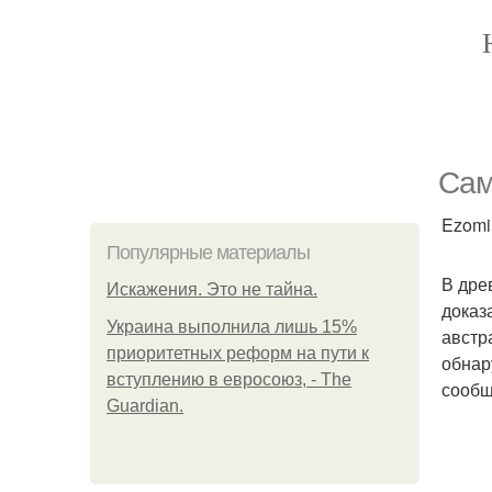
Сам
Ezomir
Популярные материалы
В дре
Искажения. Это не тайна.
доказ
Украина выполнила лишь 15%
австр
приоритетных реформ на пути к
обнар
вступлению в евросоюз, - The
сообщ
Guardian.