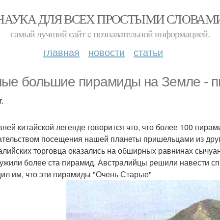
НАУКА ДЛЯ ВСЕХ ПРОСТЫМИ СЛОВАМ
самый лучший сайт c познавательной информацией.
главная
новости
статьи
ые большие пирамиды на Земле - п
.
вней китайской легенде говорится что, что более 100 пира
ательством посещения нашей планеты пришельцами из друг
алийских торговца оказались на обширных равнинах сычуань
ужили более ста пирамид. Австралийцы решили навести спр
ил им, что эти пирамиды "Очень Старые"