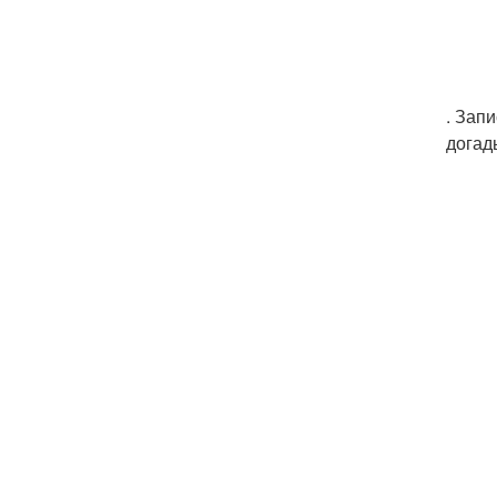
. Зап
догад