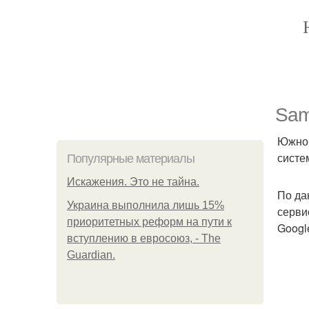
Sam
Южнок
систе
Популярные материалы
Искажения. Это не тайна.
По да
Украина выполнила лишь 15%
серви
приоритетных реформ на пути к
Googl
вступлению в евросоюз, - The
Guardian.