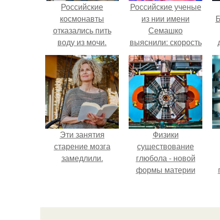
Российские
Российские ученые
космонавты
из нии имени
Б
отказались пить
Семашко
воду из мочи.
выяснили: скорость
старения напрямую
к
зависит от
е
состояния сосудов
и работы сердца.
Эти занятия
Физики
старение мозга
существование
замедлили.
глюбола - новой
формы материи
подтвердили.
л