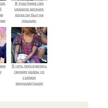
ая,
В участника сво
й
ударила молния,
ми
когда он был на
ыми
лошади.
удто
на
кве
В сеть просочились
и
свежие кадры со
съёмок
киноадаптации
"Рапунцель", и всё
внимание
моментально
оказалось