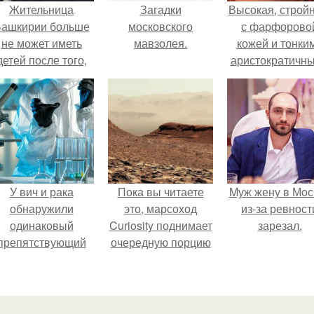
Жительница
Загадки
Высокая, стройн
ашкирии больше
московского
с фарфорово
не может иметь
мавзолея.
кожей и тонки
детей после того,
аристократичн
ак медики сделали
чертами, эль
й аборт на шестом
выглядит так, б
месяце
сошла с полот
беременности и
художника.
оставили в матке
плаценту.
У вич и рака
Пока вы читаете
Mуж жену в Мос
обнаружили
это, марсоход
из-за ревност
одинаковый
Curiosity поднимает
зарезал.
препятствующий
очередную порцию
ечению механизм.
красной пыли. 6.