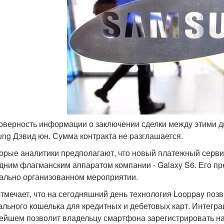
товерность информации о заключении сделки между этими 
ng Дэвид юн. Сумма контракта не разглашается.
орые аналитики предполагают, что новый платежный серви
дним флагманским аппаратом компании - Galaxy S6. Его пр
ально организованном мероприятии.
тмечает, что на сегодняшний день технология Looppay поз
ального кошелька для кредитных и дебетовых карт. Интегр
ейшем позволит владельцу смартфона зарегистрировать на