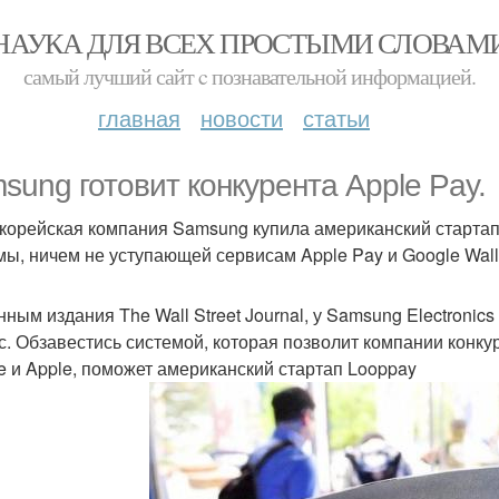
НАУКА ДЛЯ ВСЕХ ПРОСТЫМИ СЛОВАМ
самый лучший сайт c познавательной информацией.
главная
новости
статьи
sung готовит конкурента Apple Pay.
орейская компания Samsung купила американский стартап
мы, ничем не уступающей сервисам Apple Pay и Google Wall
нным издания The Wall Street Journal, у Samsung Electroni
с. Обзавестись системой, которая позволит компании конк
e и Apple, поможет американский стартап Looppay