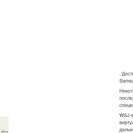
. Дос
Samsu
Некот
после
специ
WSJ о
вирту
⇦
дальн