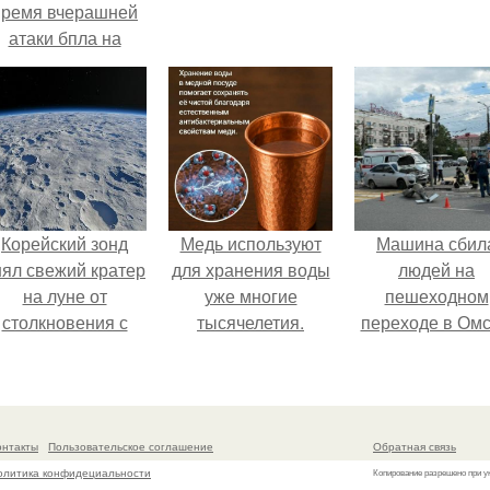
время вчерашней
атаки бпла на
пляже под
Геленджиком.
Корейский зонд
Медь используют
Машина сбил
нял свежий кратер
для хранения воды
людей на
на луне от
уже многие
пешеходном
столкновения с
тысячелетия.
переходе в Омс
бломком Falcon 9.
пострадали 
человек.
онтакты
Пользовательское соглашение
Обратная связь
олитика конфидециальности
Копирование разрешено при у