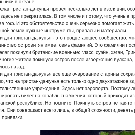
ьники в океане.
елаг тристан-да-кунья провел несколько лет в изоляции, о
 здесь не прекратилась. В том числе и потому, что ученые 
ва гоф. И это обстоятельство очень серьезно помогает жит
ьшой земли нужные инструменты, припасы и материалы.
и дни тристан-да-кунья - это процветающее сообщество, мн
инство островитян имеет семь фамилий. Это фамилии посел
елаг покинули британские военные: гласс, суэйн, хэган, Гри
многие жители покинули остров после извержения вулкана, 
лось назад.
и дни тристан-да-кунья все еще очарование старины сохран
но, что на тристан-да-кунья есть только одно двухэтажное з
тельственные учреждения. Здесь нет аэропорта. Поэтому лю
нировать билет на корабль снабжения, который приходит из 
анской республике. Но помните! Покинуть остров не так-то 
ля. Они совершают всего лишь, в общей сложности, девять 
й привязки.