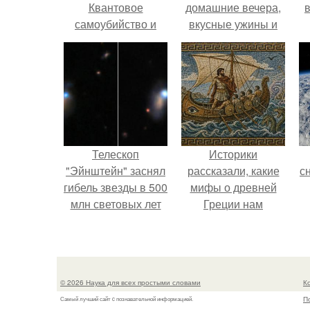
Квантовое
домашние вечера,
самоубийство и
вкусные ужины и
квантовое
прогулки после
бессмертие.
дождя.
Телескоп
Историки
"Эйнштейн" заснял
рассказали, какие
с
гибель звезды в 500
мифы о древней
млн световых лет
Греции нам
от земли.
навязало кино.
о
© 2026 Наука для всех простыми словами
К
П
Самый лучший сайт c познавательной информацией.