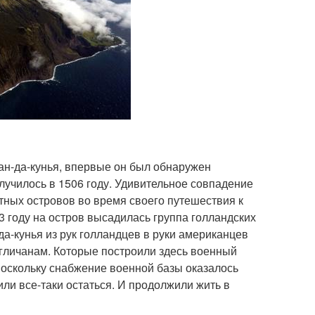
ан-да-кунья, впервые он был обнаружен
случилось в 1506 году. Удивительное совпадение
тных островов во время своего путешествия к
 году на остров высадилась группа голландских
да-кунья из рук голландцев в руки американцев
нгличанам. Которые построили здесь военный
поскольку снабжение военной базы оказалось
и все-таки остаться. И продолжили жить в