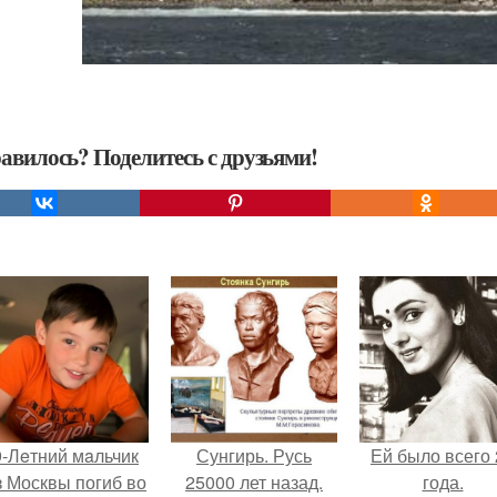
авилось? Поделитесь с друзьями!
9-Лeтний мaльчик
Сунгирь. Русь
Ей было всего 
з Москвы погиб во
25000 лет назад.
года.