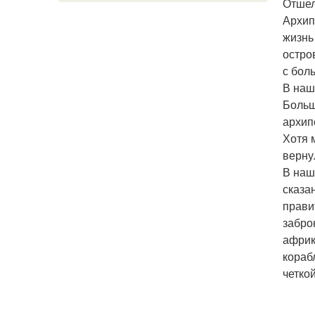
Отшел
Архип
жизнь
остро
с бол
В наш
Больш
архип
Хотя 
верну
В наш
сказа
прави
забро
африк
кораб
четко