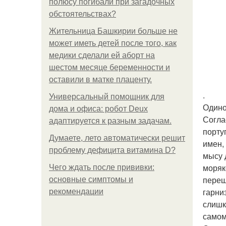
полюсу погибали при загадочных
обстоятельствах?
Жительница Башкирии больше не
может иметь детей после того, как
медики сделали ей аборт на
шестом месяце беременности и
оставили в матке плаценту.
.
Универсальный помощник для
Одино
дома и офиса: робот Deux
Согла
адаптируется к разным задачам.
порту
Думаете, лето автоматически решит
имен,
проблему дефицита витамина D?
мысу 
моряк
Чего ждать после прививки:
переш
основные симптомы и
гарни
рекомендации
слишк
самом