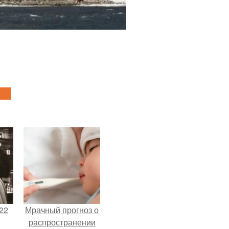
22
Мрачный прогноз о
распространении