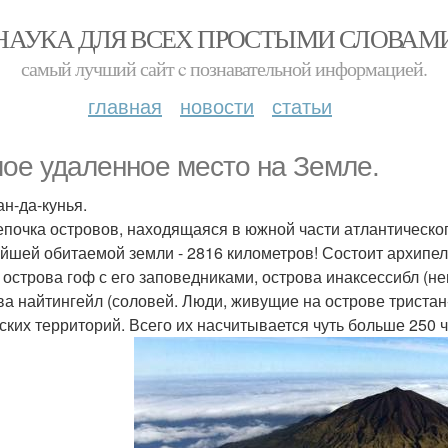
НАУКА ДЛЯ ВСЕХ ПРОСТЫМИ СЛОВАМ
самый лучший сайт c познавательной информацией.
главная
новости
статьи
ое удаленное место на Земле.
ан-да-кунья.
епочка островов, находящаяся в южной части атлантическог
йшей обитаемой земли - 2816 километров! Состоит архипела
, острова гоф с его заповедниками, острова инаксессибл (
ва найтингейл (соловей. Люди, живущие на острове тристан
ских территорий. Всего их насчитывается чуть больше 250 