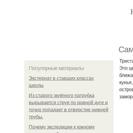
Сам
Трист
Это ц
Популярные материалы
ближа
Экстернат в старших классах
кунья
школы
остро
Из старого зелёного патрубка
замор
вырывается струя по ровной дуге и
точно попадает в отверстие нижней
трубы.
Почему экспедиции к южному