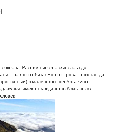
И
о океана. Расстояние от архипелага до
г из главного обитаемого острова - тристан-да-
неприступный) и маленького необитаемого
-да-кунья, имеют гражданство британских
человек