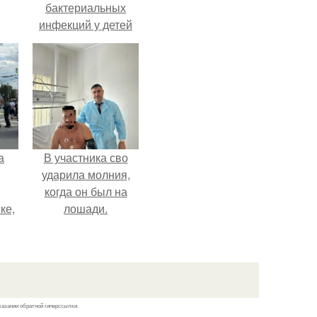
бактериальных
инфекций у детей
вышел.
а
В участника сво
ударила молния,
когда он был на
ке,
лошади.
8
казании обратной гиперссылки.