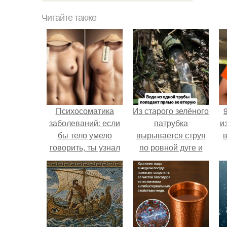
Читайте также
Психосоматика
Из старого зелёного
заболеваний: если
патрубка
и
бы тело умело
вырывается струя
говорить, ты узнал
по ровной дуге и
бы много нового.
точно попадает в
отверстие нижней
трубы.