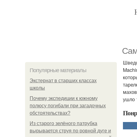
Сам
Шведс
Machi
Популярные материалы
котор
Экстернат в старших классах
тарел
школы
махов
Почему экспедиции к южному
ушло 
полюсу погибали при загадочных
Понр
обстоятельствах?
Из старого зелёного патрубка
вырывается струя по ровной дуге и