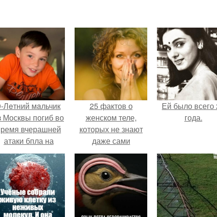
9-Лeтний мaльчик
25 фактов о
Ей было всего 
з Москвы погиб во
женском теле,
года.
время вчерашней
которых не знают
атаки бпла на
даже сами
пляже под
женщины.
Геленджиком.