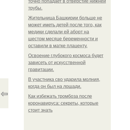
точно попадает в отверстие нижней
трубы.
Жительница Башкирии больше не
может иметь детей после того, как
медики сделали ей аборт на
шестом месяце беременности и
оставили в матке плаценту.
Освоение глубокого космоса будет
зависеть от искусственной
гравитации.
В участника сво ударила молния,
когда он был на лошади.
⇦
Как избежать тромбоза после
коронавируса: секреты, которые
стоит знать