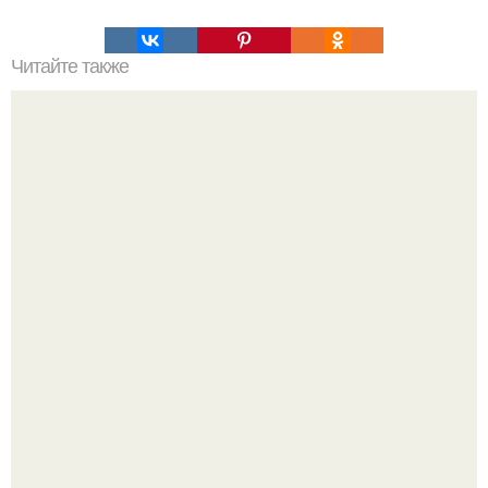
Читайте также
Наука Что это простыми словами. Что такое
антиматерия?