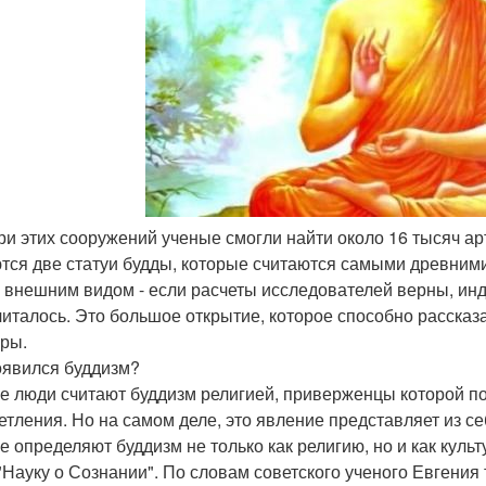
три этих сооружений ученые смогли найти около 16 тысяч 
тся две статуи будды, которые считаются самыми древними
 внешним видом - если расчеты исследователей верны, инд
читалось. Это большое открытие, которое способно рассказ
уры.
оявился буддизм?
е люди считают буддизм религией, приверженцы которой по
етления. Но на самом деле, это явление представляет из се
е определяют буддизм не только как религию, но и как кул
"Науку о Сознании". По словам советского ученого Евгения