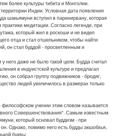
 тем более культуры тибета и Монголии.
а территории Индии. Условная дата появления
будда шакьямуни вступил в паринирвану, которая
практики медитации. Согласно легенде, при
утама, который жил в роскоши и не видел
щего отца и стал отшельником, чтобы найти
ий, он стал буддой - просветленным и
 у него даже не было такой цели. Будда считал
ления в индуистской культуре и предлагал
ию, он собрал группу подвижников - бродяг,
щество людей увеличилось в размерах только
о - философском учении этим словом называется
ховного Совершенствования". Самым известным
муни, который основал буддизм - при
 он. Однако, помимо него есть будды акшобхья,
ькой буквы.