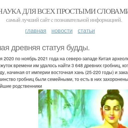
НАУКА ДЛЯ ВСЕХ ПРОСТЫМИ СЛОВАМ
самый лучший сайт c познавательной информацией.
главная
новости
статьи
ая древняя статуя будды.
я 2020 по ноябрь 2021 года на северо-западе Китая археоло
жуток времени им удалось найти 3 648 древних гробниц, к
ду, начиная от империи восточная хань (25-220 годы) и зак
инство гробниц были семейными, то есть в них захоронен
йшие родственники