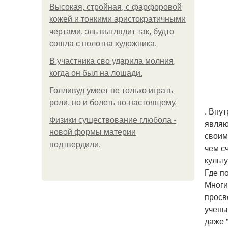
Высокая, стройная, с фарфоровой
кожей и тонкими аристократичными
чертами, эль выглядит так, будто
сошла с полотна художника.
В участника сво ударила молния,
когда он был на лошади.
Голливуд умеет не только играть
роли, но и болеть по-настоящему.
. Вну
Физики существование глюбола -
являю
новой формы материи
своим
подтвердили.
чем с
культ
Где п
Многи
просв
учены
даже 