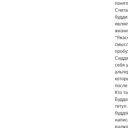
понят
Счита
будди
являе
жизни
"Ужас
смысл
пробу
Сиддх
себя 
альте
котор
после
Кто т
Будда
титул
буддо
напис
ваджр