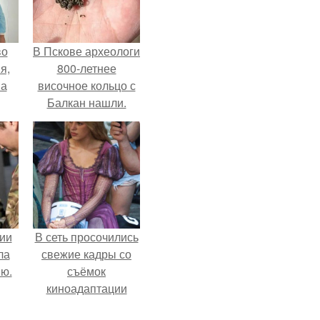
во
В Пскове археологи
я,
800-летнее
на
височное кольцо с
Балкан нашли.
ии
В сеть просочились
ла
свежие кадры со
ию.
съёмок
киноадаптации
"Рапунцель", и всё