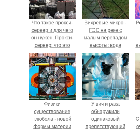
Что такое прокси-
Вихревые микро -
Р
сервер и для чего
ГЭС на реке с
он нужен. Прокси-
малым перепадом
сервер: что это
высоты: вода
в
такое простыми
закручивается в
с
словами
бетонной камере и
вращает
с
вертикальную
турбину.
Физики
У вич и рака
существование
обнаружили
глюбола - новой
одинаковый
C
формы материи
препятствующий
о
подтвердили.
лечению механизм.