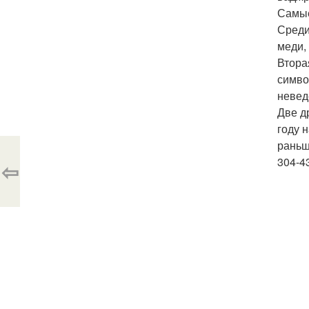
Самые
Среди
меди,
Втора
симво
невед
Две д
году 
раньш
304-4
⇦