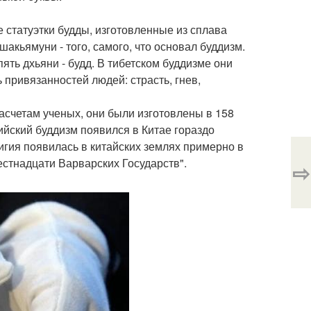
 статуэтки будды, изготовленные из сплава
шакьямуни - того, самого, что основал буддизм.
ять дхьяни - будд. В тибетском буддизме они
привязанностей людей: страсть, гнев,
асчетам ученых, они были изготовлены в 158
дийский буддизм появился в Китае гораздо
лигия появилась в китайских землях примерно в
естнадцати Варварских Государств".
⇨