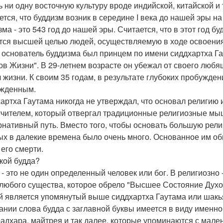
ь ни одну восточную культуру вроде индийской, китайской и
ется, что буддизм возник в середине I века до нашей эры н
зма - это 543 год до нашей эры. Считается, что в этот год 
тся высшей целью людей, осуществляемую в ходе освоения 
 основатель буддизма был принцем по имени сиддхартха Га
ов Жизни". В 29-летнем возрасте он убежал от своего любя
 жизни. К своим 35 годам, в результате глубоких пробужден
жденным.
артха Гаутама никогда не утверждал, что основал религию и
учителем, который отвергал традиционные религиозные мыш
рнативный путь. Вместо того, чтобы основать большую религ
ых в далекие времена было очень много. Основанное им об
 его смерти.
акой будда?
 - это не один определенный человек или бог. В религиозн
 любого существа, которое обрело "Высшее Состояние Ду
й является упомянутый выше сиддхартха Гаутама или шакья
ании слова будда с заглавной буквы имеется в виду именно
адхара, майтрея и так далее, которые упоминаются с мален