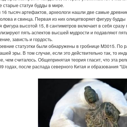
 старые статуи будды в мире.
 16 тысяч артефактов, археологи нашли две самые древние
 олова и свинца. Первая из них олицетворяет фигуру будды 
я фигура высотой 15, 8 сантиметров включает в себя сразу п
лизируют пять аспектов высшей мудрости и подавляют пять 
ение, зависть и гордость.
ревние статуэтки были обнаружены в гробнице M3015. По р
нашей эры. В том случае, если это действительно так, то ин
е, чем считалось. Общепринятая теория гласит, что эта ре
39 годах, после распада северного Китая и образования "Ш