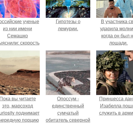
оссийские ученые
Гипотезы о
В участника с
из нии имени
лемурии.
ударила молни
Семашко
когда он был 
ыяснили: скорость
лошади.
тарения напрямую
зависит от
остояния сосудов
и работы сердца.
Пока вы читаете
Опоссум -
Принцесса дан
это, марсоход
единственный
Изабелла пош
uriosity поднимает
сумчатый
служить в арм
чередную порцию
обитатель северной
красной пыли. 6.
америки.