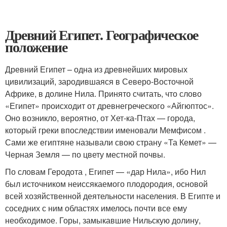
Древний Египет. Географическое
положение
Древний Египет – одна из древнейших мировых
цивилизаций, зародившаяся в Северо-Восточной
Африке, в долине Нила. Принято считать, что слово
«Египет» происходит от древнегреческого «Айгюптос».
Оно возникло, вероятно, от Хет-ка-Птах — города,
который греки впоследствии именовали Мемфисом .
Сами же египтяне называли свою страну «Та Кемет» —
Черная Земля — по цвету местной почвы.
По словам Геродота , Египет — «дар Нила», ибо Нил
был источником неиссякаемого плодородия, основой
всей хозяйственной деятельности населения. В Египте и
соседних с ним областях имелось почти все ему
необходимое. Горы, замыкавшие Нильскую долину,