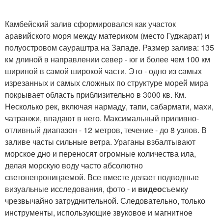
Камбейский залив сформировался как участок
аравийского моря между материком (место Гуджарат) и
полуостровом саураштра на Западе. Размер залива: 135
км длиной в направлении север - юг и более чем 100 км
шириной в самой широкой части. Это - одно из самых
изрезанных и самых сложных по структуре морей мира
покрывает область приблизительно в 3000 кв. Км.
Несколько рек, включая нармаду, тапи, сабармати, махи,
чатранжи, впадают в него. Максимальный приливно-
отливный диапазон - 12 метров, течение - до 8 узлов. В
заливе часты сильные ветра. Ураганы взбалтывают
морское дно и переносят огромные количества ила,
делая морскую воду часто абсолютно
светонепроницаемой. Все вместе делает подводные
визуальные исследования, фото - и
видео
съемку
чрезвычайно затруднительной. Следовательно, только
инструменты, использующие звуковое и магнитное