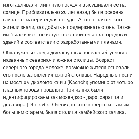
изготавливали глиняную посуду и высушивали ее на
солнце. Приблизительно 20 лет назад была освоена
глина как материал для посуды. А это означает, что
жители знали, как добыть и поддерживать огонь. Также
им было известно искусство строительства городов и
зданий в соответствии с разработанными планами.
Обнаружены следы двух крупных поселений, условно
названных северная и южная столицы. Возраст
северного города моложе, возможно жители основали
его после затопления южной столицы. Народные песни
на местном диалекте каччи (Kachchi) упоминают четыре
главных города прошлого. Три из них были
идентифицированы как мохенджо - даро, хараппа и
долавира (Dholavira. Очевидно, что четвертым, самым
большим старым, была столица камбейского залива.