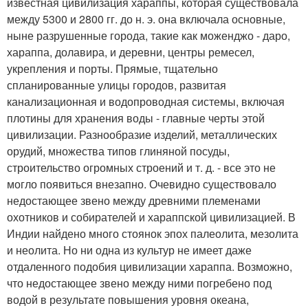
известная цивилизация хараппы, которая существовала
между 5300 и 2800 гг. до н. э. она включала основные,
ныне разрушенные города, такие как моженджо - даро,
хараппа, долавира, и деревни, центры ремесел,
укрепления и порты. Прямые, тщательно
спланированные улицы городов, развитая
канализационная и водопроводная системы, включая
плотины для хранения воды - главные черты этой
цивилизации. Разнообразие изделий, металлических
орудий, множества типов глиняной посуды,
строительство огромных строений и т. д. - все это не
могло появиться внезапно. Очевидно существовало
недостающее звено между древними племенами
охотников и собирателей и хараппской цивилизацией. В
Индии найдено много стоянок эпох палеолита, мезолита
и неолита. Но ни одна из культур не имеет даже
отдаленного подобия цивилизации хараппа. Возможно,
что недостающее звено между ними погребено под
водой в результате повышения уровня океана,