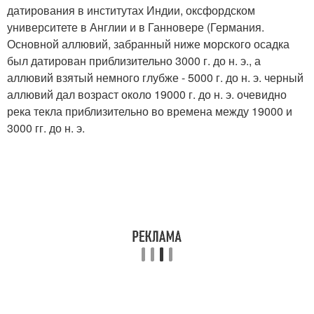
датирования в институтах Индии, оксфордском
университете в Англии и в Ганновере (Германия.
Основной аллювий, забранный ниже морского осадка
был датирован приблизительно 3000 г. до н. э., а
аллювий взятый немного глубже - 5000 г. до н. э. черный
аллювий дал возраст около 19000 г. до н. э. очевидно
река текла приблизительно во времена между 19000 и
3000 гг. до н. э.