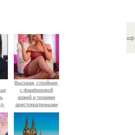
⇨
Высокая, стройная,
ьше
с фарфоровой
ть
кожей и тонкими
го,
аристократичными
али
чертами, эль
стом
выглядит так, будто
сошла с полотна
 и
художника.