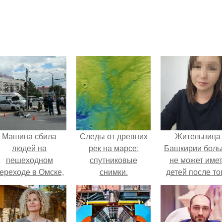
Машина сбила
Следы от древних
Жительница
людей на
рек на марсе:
Башкирии бол
пешеходном
спутниковые
не может име
ереходе в Омске,
снимки.
детей после то
пострадали 8
как медики сдел
человек.
ей аборт на ше
месяце
беременности