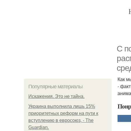
С п
рас
сре
Как м
- фак
Популярные материалы
анимац
Искажения. Это не тайна.
Понр
Украина выполнила лишь 15%
приоритетных реформ на пути к
вступлению в евросоюз, - The
Guardian.