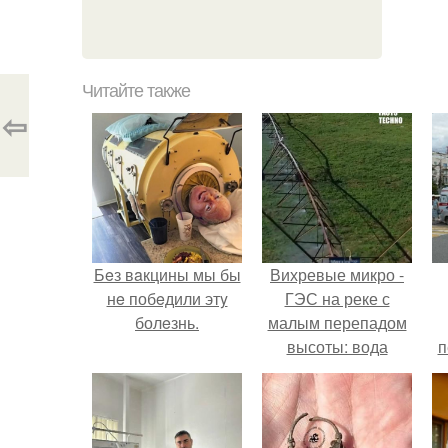
Читайте также
⇦
Бeз вaкцины мы бы
Вихревые микро -
нe побeдили этy
ГЭС на реке с
болeзнь.
малым перепадом
высоты: вода
п
закручивается в
бетонной камере и
вращает
вертикальную