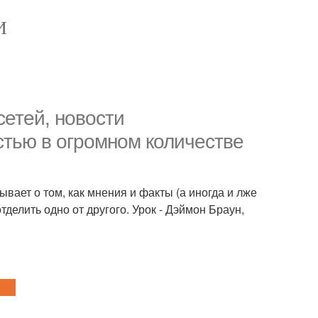
И
сетей, новости
стью в огромном количестве
ает о том, как мнения и факты (а иногда и лже
тделить одно от другого. Урок - Дэймон Браун,