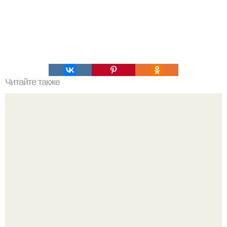
Читайте также
Философия Толстого. Философские идеи в творчестве Л.
Н. Толстого.