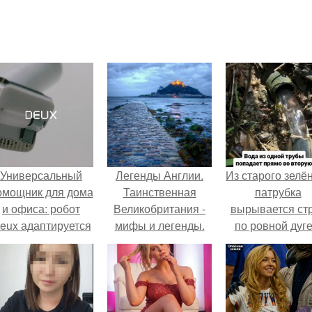
Универсальный
Легенды Англии.
Из старого зелё
омощник для дома
Таинственная
патрубка
и офиса: робот
Великобритания -
вырывается ст
eux адаптируется
мифы и легенды.
по ровной дуге
 разным задачам.
точно попадает
отверстие ниж
трубы.