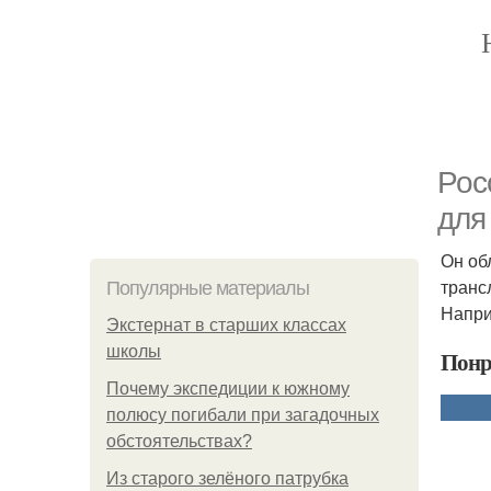
Рос
для
Он об
транс
Популярные материалы
Напри
Экстернат в старших классах
школы
Понр
Почему экспедиции к южному
полюсу погибали при загадочных
обстоятельствах?
Из старого зелёного патрубка