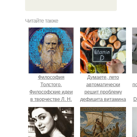
Читайте также
Философия
Думаете, лето
Толстого.
автоматически
п
Философские идеи
решит проблему
в творчестве Л. Н.
дефицита витамина
D
Толстого.
D?
к