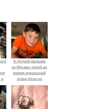
ного
9-Лeтний мaльчик
из Москвы погиб во
руя
время вчерашней
 и
атаки бпла на
 в
пляже под
ней
Геленджиком.