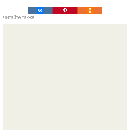
Читайте также
Умножение методом решетки. Решетчатое умножение.
Думаете, лето автоматически решит проблему дефицита