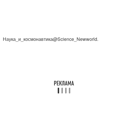
Наука_и_космонавтика@Science_Newworld.