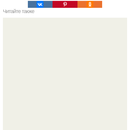
Читайте также
Телесная карта страхов.
Историки рассказали, какие мифы о древней Греции нам
навязало кино.