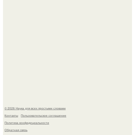
Эти занятия старение мозга замедлили.
В России создали первый плазменный двигатель на
криптоне.
© 2026 Наука для всех простыми словами
Контакты
Пользовательское соглашение
Политика конфидециальности
Обратная связь