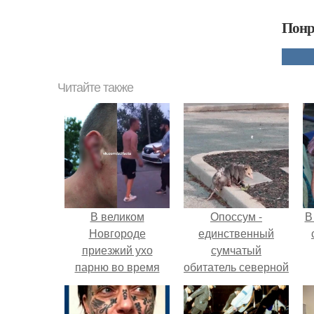
Понр
Читайте также
В великом
Опоссум -
В
Новгороде
единственный
приезжий ухо
сумчатый
парню во время
обитатель северной
конфликта отгрыз.
америки.
"