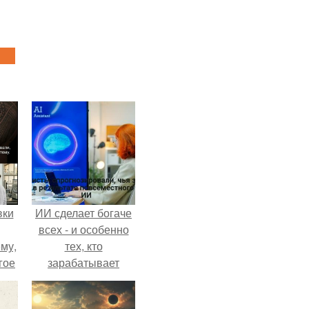
вки
ИИ сделает богаче
всех - и особенно
му,
тех, кто
гое
зарабатывает
меньше всего.
сь