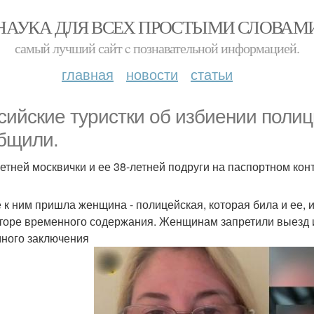
НАУКА ДЛЯ ВСЕХ ПРОСТЫМИ СЛОВАМ
самый лучший сайт c познавательной информацией.
главная
новости
статьи
сийские туристки об избиении полиц
бщили.
летней москвички и ее 38-летней подруги на паспортном кон
 к ним пришла женщина - полицейская, которая била и ее, и
торе временного содержания. Женщинам запретили выезд из
ного заключения