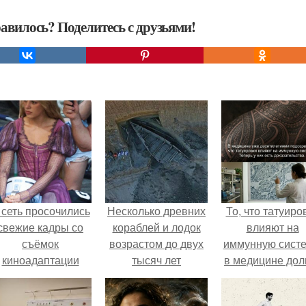
авилось? Поделитесь с друзьями!
 сеть просочились
Несколько древних
То, что татуиро
свежие кадры со
кораблей и лодок
влияют на
съёмок
возрастом до двух
иммунную систе
киноадаптации
тысяч лет
в медицине дол
Рапунцель", и всё
обнаружили в
время
внимание
марте 2020 года в
рассматривало