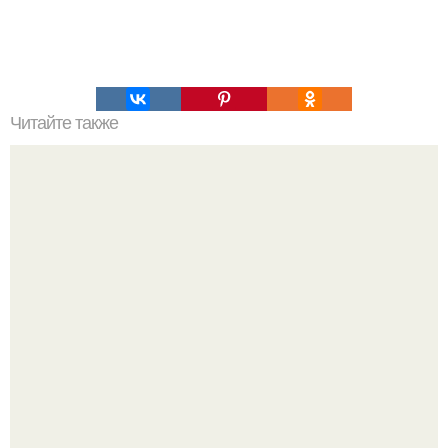
Читайте также
Наука Что это простыми словами. Что такое
антиматерия?