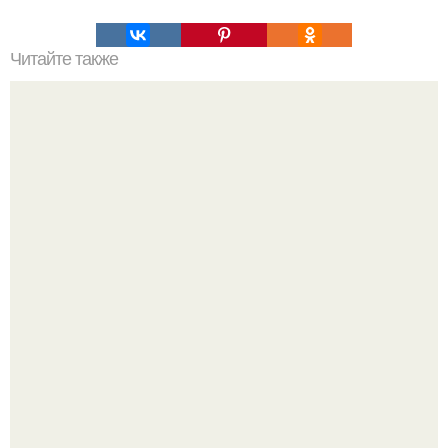
Читайте также
Опасные привычки, которые незаметно разрушают.
Язык дятла - необычный природный механизм.