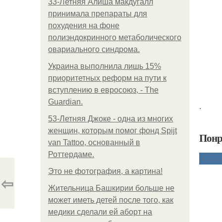
33-Летняя Алиша макдугалл
принимала препараты для
похудения на фоне
полиэндокринного метаболического
овариального синдрома.
Украина выполнила лишь 15%
приоритетных реформ на пути к
вступлению в евросоюз, - The
Guardian.
.
53-Летняя Джоке - одна из многих
женщин, которым помог фонд Spijt
Понр
van Tattoo, основанный в
Роттердаме.
Это не фотография, а картина!
⇦
Жительница Башкирии больше не
может иметь детей после того, как
медики сделали ей аборт на