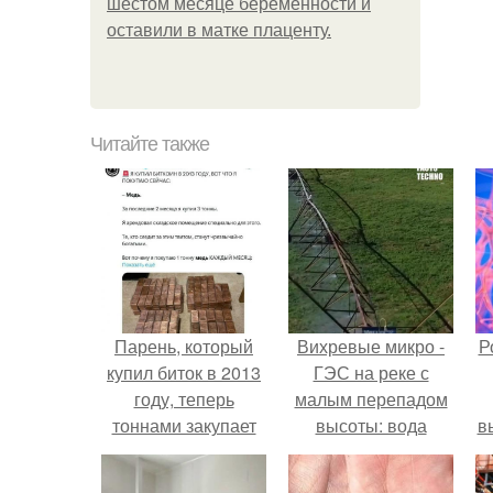
шестом месяце беременности и
оставили в матке плаценту.
Читайте также
Парень, который
Вихревые микро -
Р
купил биток в 2013
ГЭС на реке с
году, теперь
малым перепадом
тоннами закупает
высоты: вода
в
медь - по его
закручивается в
с
словам, нас ждёт
бетонной камере и