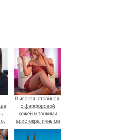
Высокая, стройная,
ьше
с фарфоровой
ть
кожей и тонкими
го,
аристократичными
али
чертами, эль
стом
выглядит так, будто