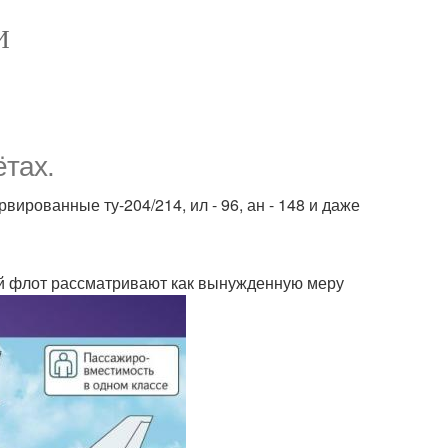
И
ётах.
ированные ту-204/214, ил - 96, ан - 148 и даже
ый флот рассматривают как вынужденную меру