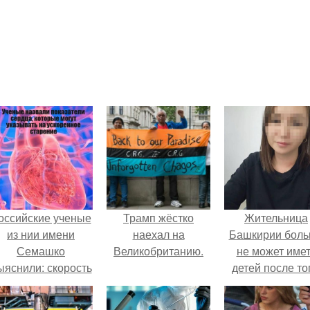
оссийские ученые
Трамп жёстко
Жительница
из нии имени
наехал на
Башкирии бол
Семашко
Великобританию.
не может име
ыяснили: скорость
детей после то
тарения напрямую
как медики сдел
зависит от
ей аборт на ше