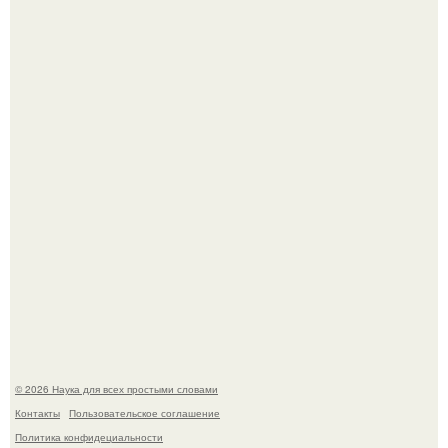
В Пскове археологи 800-летнее височное кольцо с
Балкан нашли.
В России создали первый плазменный двигатель на
криптоне.
© 2026 Наука для всех простыми словами
Контакты
Пользовательское соглашение
Политика конфидециальности