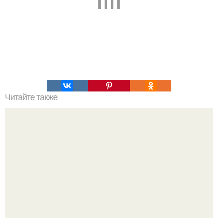
Читайте также
Вылечился ли кто ни будь от коронавируса. Как себя
чувствуют те, кто вылечился от коронавируса